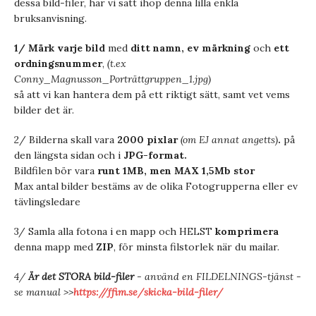
dessa bild-filer, har vi satt ihop denna lilla enkla
bruksanvisning.
1/ Märk varje bild
med
ditt namn, ev märkning
och
ett
ordningsnummer
,
(t.ex
Conny_Magnusson_Porträttgruppen_1.jpg)
så att vi kan hantera dem på ett riktigt sätt, samt vet vems
bilder det är.
2/ Bilderna skall vara
2000 pixlar
(om EJ annat angetts)
.
på
den längsta sidan och i
JPG-format.
Bildfilen bör vara
runt 1MB, men MAX 1,5Mb stor
Max antal bilder bestäms av de olika Fotogrupperna eller ev
tävlingsledare
3/ Samla alla fotona i en mapp och HELST
komprimera
denna mapp med
ZIP
, för minsta filstorlek när du mailar.
4/
Är det STORA bild-filer
- använd en FILDELNINGS-tjänst -
se manual >>
https://ffim.se/skicka-bild-filer/