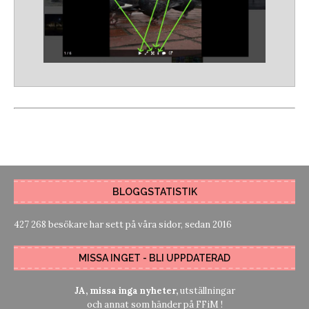
BLOGGSTATISTIK
427 268 besökare har sett på våra sidor, sedan 2016
MISSA INGET - BLI UPPDATERAD
JA, missa inga nyheter,
utställningar
och annat som händer på FFiM !