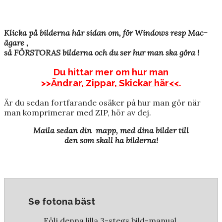
Klicka på bilderna här sidan om, för Windows resp Mac-
ägare ,
så FÖRSTORAS bilderna och du ser hur man ska göra !
Du hittar mer om hur man
>>
Ändrar, Zippar, Skickar här<<
.
Är du sedan fortfarande osäker på hur man gör när
man komprimerar med ZIP, hör av dej.
Maila sedan din mapp, med dina bilder
till
den som skall ha bilderna!
Se fotona bäst
Följ denna lilla 3-stegs bild-manual,