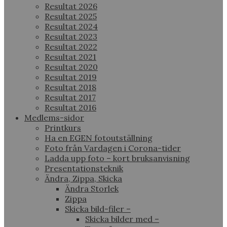
Resultat 2026
Resultat 2025
Resultat 2024
Resultat 2023
Resultat 2022
Resultat 2021
Resultat 2020
Resultat 2019
Resultat 2018
Resultat 2017
Resultat 2016
Medlems-sidor
Printkurs
Ha en EGEN fotoutställning
Foto från Vardagen i Corona-tider
Ladda upp foto – kort bruksanvisning
Presentationsteknik
Ändra, Zippa, Skicka
Ändra Storlek
Zippa
Skicka bild-filer –
Skicka bilder med –