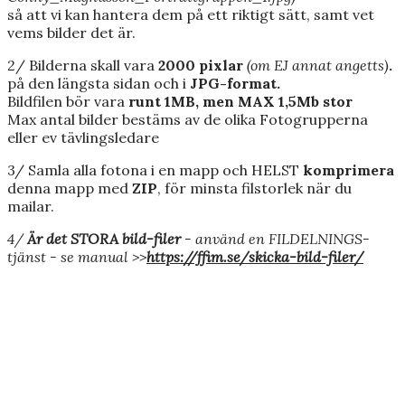
så att vi kan hantera dem på ett riktigt sätt, samt vet
vems bilder det är.
2/ Bilderna skall vara
2000 pixlar
(om EJ annat angetts)
.
på den längsta sidan och i
JPG-format.
Bildfilen bör vara
runt 1MB, men MAX 1,5Mb stor
Max antal bilder bestäms av de olika Fotogrupperna
eller ev tävlingsledare
3/ Samla alla fotona i en mapp och HELST
komprimera
denna mapp med
ZIP
, för minsta filstorlek när du
mailar.
4/
Är det STORA bild-filer
- använd en FILDELNINGS-
tjänst - se manual >>
https://ffim.se/skicka-bild-filer/