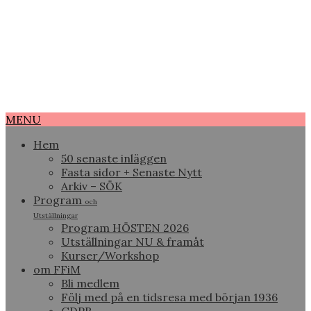
MENU
Hem
50 senaste inläggen
Fasta sidor + Senaste Nytt
Arkiv – SÖK
Program
och
Utställningar
Program HÖSTEN 2026
Utställningar NU & framåt
Kurser/Workshop
om FFiM
Bli medlem
Följ med på en tidsresa med början 1936