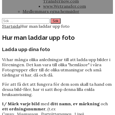
Transfernow.com
www.Wetransfer.com
Medlemmars egna hemsidor
Sök
efter:
Startsida
Hur man laddar upp foto
Hur man laddar upp foto
Ladda upp dina foto
Vi har många olika anledningar till att ladda upp bilder i
föreningen. Det kan vara till olika "hemläxor" i våra
Fotogrupper eller till de olika utmaningar och små
tävlingar vi har, då och då.
För att få det att fungera för dem som skall ta hand om
dessa bild-filer, har vi satt ihop denna lilla enkla
bruksanvisning.
1/ Märk varje bild
med
ditt namn, ev märkning
och
ett ordningsnummer
,
(t.ex
Conny_Magnusson_Porträttgruppen_1.jpg)