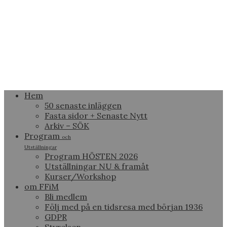
Hem
50 senaste inläggen
Fasta sidor + Senaste Nytt
Arkiv – SÖK
Program
och
Utställningar
Program HÖSTEN 2026
Utställningar NU & framåt
Kurser/Workshop
om FFiM
Bli medlem
Följ med på en tidsresa med början 1936
GDPR