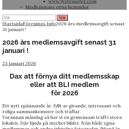
www.Wetransfer.com
Medlemmars egna hemsidor
Sök
efter:
Startsida
Förenings Info
2026 års medlemsavgift senast
31 januari !
2026 års medlemsavgift senast 31
januari !
23 januari 2026
Dax att förnya ditt medlemsskap
eller att BLI medlem
för 2026
Ett nytt spännande år, fyllt av givande, intressant och
roliga sammankomster och träffar.
Varannan måndag så har vi en gemensam träff i stora
lokalen. Där bjuds på mycket bilder, från både egna
medlemmar och andra inbjudna fotografer. Ibland är