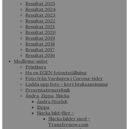
Resultat 2025
Resultat 2024
Resultat 2023
Resultat 2022
Resultat 2021
Resultat 2020
Resultat 2019
Resultat 2018
Resultat 2017
Resultat 2016
Medlems-sidor
Printkurs
Ha en EGEN fotoutställning
Foto från Vardagen i Corona-tider
Ladda upp foto – kort bruksanvisning
Presentationsteknik
Ändra, Zippa, Skicka
Ändra Storlek
Zippa
Skicka bild-filer –
Skicka bilder med –
Transfernow.com