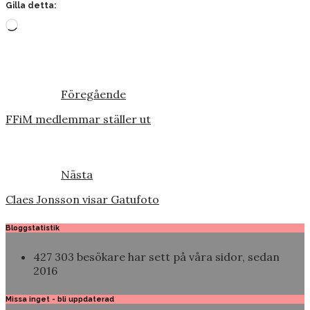
Gilla detta:
Laddar
in
…
Föregående
FFiM medlemmar ställer ut
Nästa
Claes Jonsson visar Gatufoto
Bloggstatistik
427 303 besökare har sett på våra sidor, sedan
2016
Missa inget - bli uppdaterad