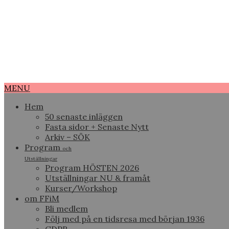
MENU
Hem
50 senaste inläggen
Fasta sidor + Senaste Nytt
Arkiv – SÖK
Program
och
Utställningar
Program HÖSTEN 2026
Utställningar NU & framåt
Kurser/Workshop
om FFiM
Bli medlem
Följ med på en tidsresa med början 1936