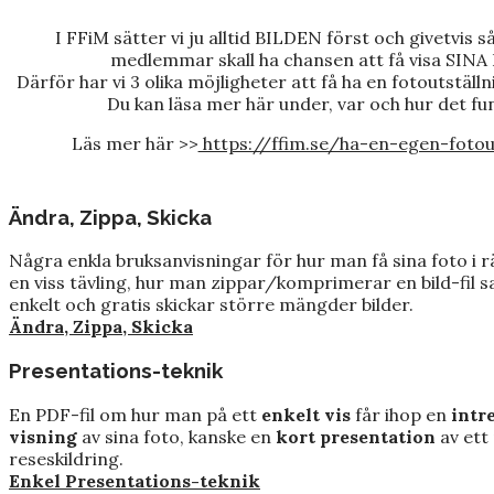
I FFiM sätter vi ju alltid BILDEN först och givetvis så v
medlemmar skall ha chansen att få visa SIN
Därför har vi 3 olika möjligheter att få ha en fotoutställnin
Du kan läsa mer här under, var och hur det fu
Läs mer här >>
https://ffim.se/ha-en-egen-fotou
Ändra, Zippa, Skicka
Några enkla bruksanvisningar för hur man få sina foto i rä
en viss tävling, hur man zippar/komprimerar en bild-fil 
enkelt och gratis skickar större mängder bilder.
Ändra, Zippa, Skicka
Presentations-teknik
En PDF-fil om hur man på ett
enkelt vis
får ihop en
intr
visning
av sina foto, kanske en
kort presentation
av ett 
reseskildring.
Enkel Presentations-teknik