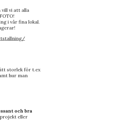
ill vi att alla
A FOTO!
g i vår fina lokal.
ngerar!
tstallning/
tt storlek för t.ex
samt hur man
essant och bra
projekt eller