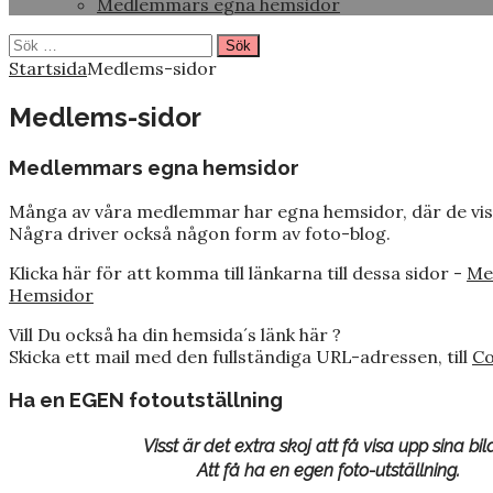
Medlemmars egna hemsidor
Sök
efter:
Startsida
Medlems-sidor
Medlems-sidor
Medlemmars egna hemsidor
Många av våra medlemmar har egna hemsidor, där de visar
Några driver också någon form av foto-blog.
Klicka här för att komma till länkarna till dessa sidor -
Me
Hemsidor
Vill Du också ha din hemsida´s länk här ?
Skicka ett mail med den fullständiga URL-adressen, till
C
Ha en EGEN fotoutställning
Visst är det extra skoj att få visa upp sina bil
Att få ha en egen foto-utställning.