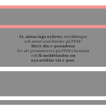
JA, missa inga nyheter,
utställningar
och annat som händer på FFiM !
Skriv din e-postadress
för att prenumerera på FFiM´s hemsida
och
få meddelanden om
nya artiklar via e-post
.