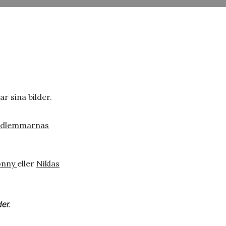
 sina bilder.
dlemmarnas
onny
eller
Niklas
der.