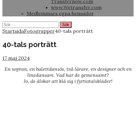
Transfernow.com
www.Wetransfer.com
Medlemmars egna hemsidor
Sök
efter:
Startsida
Fotogrupper
40-tals porträtt
40-tals porträtt
17 maj 2024
En sopran, en balettdansös, två lärare, en designer och en
linedansare. Vad har de gemensamt?
Jo, de älskar att klä sig i fyrtiotalskläder!