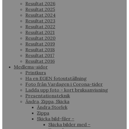
Resultat 2026
Resultat 2025
Resultat 2024
Resultat 2023
Resultat 2022
Resultat 2021
Resultat 2020
Resultat 2019
Resultat 2018
Resultat 2017
Resultat 2016
Medlems-sidor
Printkurs
Ha en EGEN fotoutställning
Foto från Vardagen i Corona-tider
Ladda upp foto – kort bruksanvisning
Presentationsteknik
Ändra, Zippa, Skicka
Ändra Storlek
Zippa
Skicka bild-filer –
Skicka bilder med –