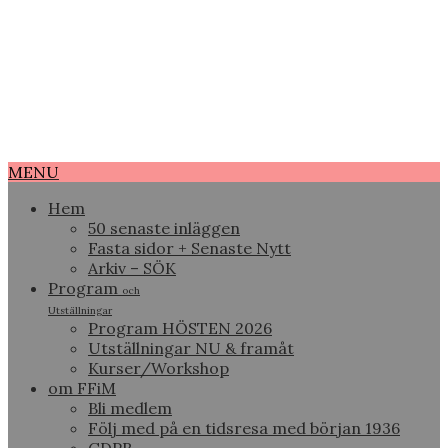
MENU
Hem
50 senaste inläggen
Fasta sidor + Senaste Nytt
Arkiv – SÖK
Program
och
Utställningar
Program HÖSTEN 2026
Utställningar NU & framåt
Kurser/Workshop
om FFiM
Bli medlem
Följ med på en tidsresa med början 1936