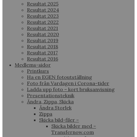
Resultat 2025
Resultat 2024
Resultat 2023
Resultat 2022
Resultat 2021
Resultat 2020
Resultat 2019
Resultat 2018
Resultat 2017
Resultat 2016
Medlems-sidor
Printkurs
Ha en EGEN fotoutställning
Foto från Vardagen i Corona-tider
Ladda upp foto – kort bruksanvisning
Presentationsteknik
Ändra, Zippa, Skicka
Ändra Storlek
Zippa
Skicka bild-filer –
Skicka bilder med –
Transfernow.com