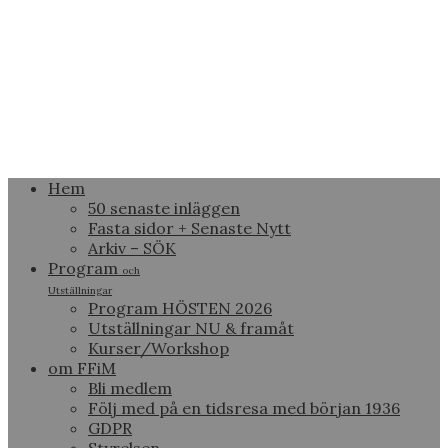
Hem
50 senaste inläggen
Fasta sidor + Senaste Nytt
Arkiv – SÖK
Program
och
Utställningar
Program HÖSTEN 2026
Utställningar NU & framåt
Kurser/Workshop
om FFiM
Bli medlem
Följ med på en tidsresa med början 1936
GDPR