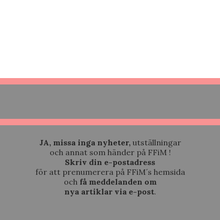
JA, missa inga nyheter,
utställningar
och annat som händer på FFiM !
Skriv din e-postadress
för att prenumerera på FFiM´s hemsida
och
få meddelanden om
nya artiklar via e-post
.