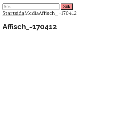
Sök
efter:
Startsida
Media
Affisch_-170412
Affisch_-170412