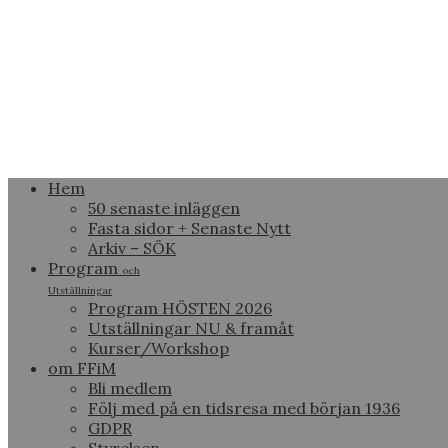
Hem
50 senaste inläggen
Fasta sidor + Senaste Nytt
Arkiv – SÖK
Program
och
Utställningar
Program HÖSTEN 2026
Utställningar NU & framåt
Kurser/Workshop
om FFiM
Bli medlem
Följ med på en tidsresa med början 1936
GDPR