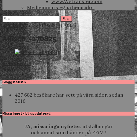
www.Wetransfer.com
Medlemmars egna hemsidor
Sök
efter:
Startsida
Media
Affisch_-170825
Affisch_-170825
Föregående
Nästa
Bloggstatistik
427 682 besökare har sett på våra sidor, sedan
2016
Missa inget - bli uppdaterad
JA, missa inga nyheter,
utställningar
och annat som händer på FFiM !