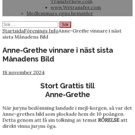
Transfernow.com
www.Wetransfer.com
Medlemmars egna hemsidor
Sök
efter:
Startsida
Förenings Info
Anne-Grethe vinnare i näst
sista Månadens Bild
Anne-Grethe vinnare i näst sista
Månadens Bild
18 november 2024
Stort Grattis till
Anne-Grethe
När juryns bedömning landade i mejl-korgen, så var det
Anne-grethes bild som plockade hem de 10 poängen.
Detta genom att få sin tolkning av temat
RÖRELSE
att
direkt vinna juryns öga.