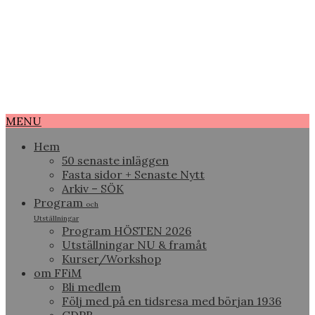
MENU
Hem
50 senaste inläggen
Fasta sidor + Senaste Nytt
Arkiv – SÖK
Program
och
Utställningar
Program HÖSTEN 2026
Utställningar NU & framåt
Kurser/Workshop
om FFiM
Bli medlem
Följ med på en tidsresa med början 1936