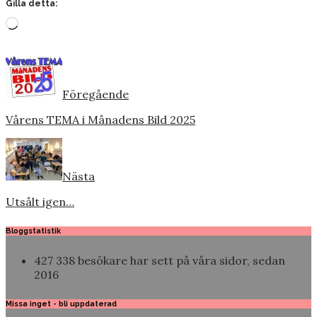
Gilla detta:
Laddar
in
…
Föregående
Vårens TEMA i Månadens Bild 2025
Nästa
Utsålt igen…
Bloggstatistik
427 338 besökare har sett på våra sidor, sedan
2016
Missa inget - bli uppdaterad