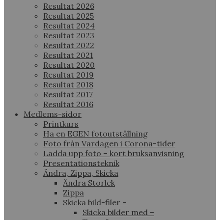
Resultat 2026
Resultat 2025
Resultat 2024
Resultat 2023
Resultat 2022
Resultat 2021
Resultat 2020
Resultat 2019
Resultat 2018
Resultat 2017
Resultat 2016
Medlems-sidor
Printkurs
Ha en EGEN fotoutställning
Foto från Vardagen i Corona-tider
Ladda upp foto – kort bruksanvisning
Presentationsteknik
Ändra, Zippa, Skicka
Ändra Storlek
Zippa
Skicka bild-filer –
Skicka bilder med –