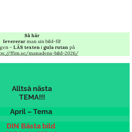
Så här
levererar
man sin bild-fil!
igen –
LÄS texten
i
gula rutan
på
ps://ffim.se/manadens-bild-2026/
Alltså nästa
TEMA!!!
April
– Tema
DIN Bästa bild