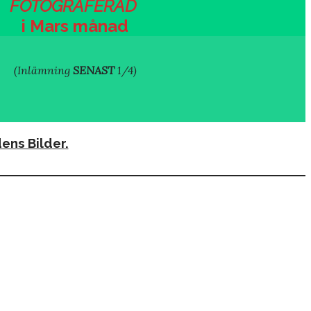
FOTOGRAFERAD
i Mars månad
(
Inlämning
SENAST
1/
4)
ens Bilder
.