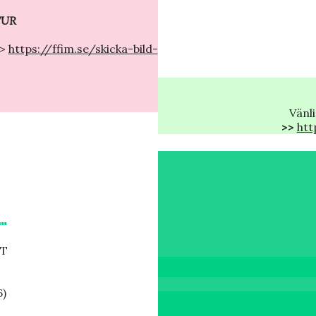
TUR
>>
https://ffim.se/skicka-bild-
Vänl
>>
htt
…
TT
)