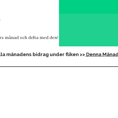
d
ars månad och delta med den!
alla månadens bidrag under fliken >>
Denna Månad