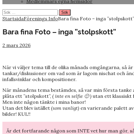
Medlemmars egna hemsidor
Sök
efter:
Startsida
Förenings Info
Bara fina Foto – inga ”stolpskott
Bara fina Foto – inga ”stolpskott”
2 mars 2026
När vi väljer tema till de olika månads omgångarna, så är d
tankar/diskusioner om vad som är lagom nischat och änd
infallsvinklar och kompositioner.
När månadens tema bestämdes, så var min första tanke
plåta ett ”stolpskott”,
( inte en selfie 🙂 )
utan ett klassiskt 
Men inte någon tänkte i mina banor!
Utan det blev istället
(som vanligt)
en varierande palett av
bilder! KUL!!
Är det fortfarande någon som INTE vet hur man gör, så 