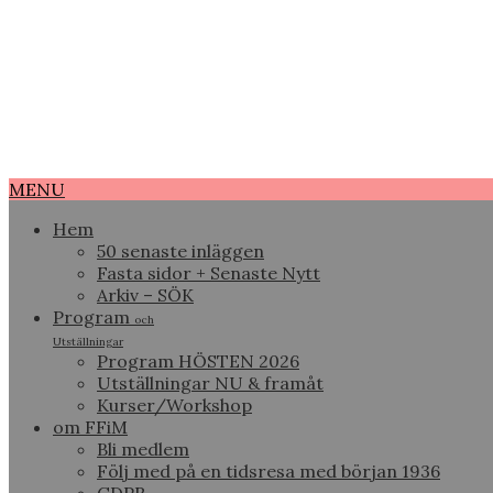
MENU
Hem
50 senaste inläggen
Fasta sidor + Senaste Nytt
Arkiv – SÖK
Program
och
Utställningar
Program HÖSTEN 2026
Utställningar NU & framåt
Kurser/Workshop
om FFiM
Bli medlem
Följ med på en tidsresa med början 1936