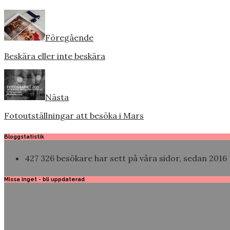
…
Föregående
Beskära eller inte beskära
Nästa
Fotoutställningar att besöka i Mars
Bloggstatistik
427 326 besökare har sett på våra sidor, sedan 2016
Missa inget - bli uppdaterad