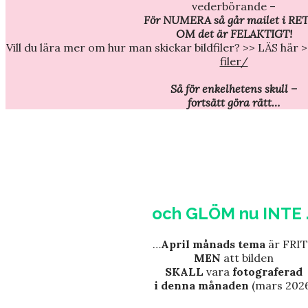
vederbörande –
För NUMERA så går mailet i RE
OM det är FELAKTIGT!
Vill du lära mer om hur man skickar bildfiler? >> LÄS här 
filer/
Så för enkelhetens skull –
fortsätt göra rätt…
och GLÖM nu INTE 
…
April månads tema
är FRI
MEN
att bilden
SKALL
vara
fotograferad
i denna månaden
(mars 2026