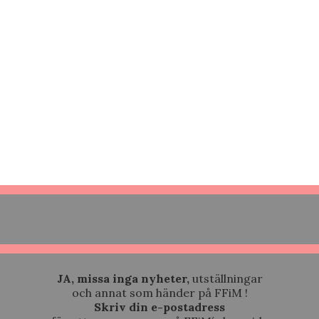
JA, missa inga nyheter,
utställningar
och annat som händer på FFiM !
Skriv din e-postadress