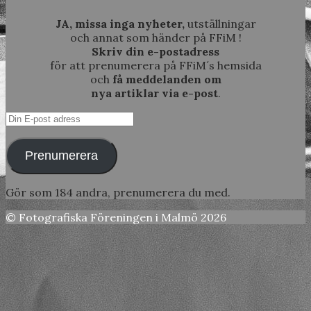
JA, missa inga nyheter,
utställningar
och annat som händer på FFiM !
Skriv din e-postadress
för att prenumerera på FFiM´s hemsida
och
få meddelanden om
nya artiklar via e-post
.
Din
E-
post
Prenumerera
adress
Gör som 184 andra, prenumerera du med.
© Fotografiska Föreningen i Malmö 2026