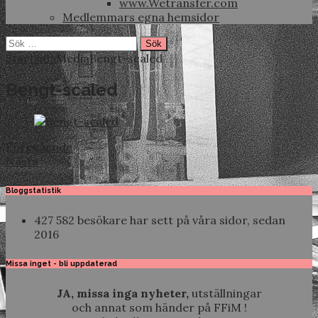
www.Wetransfer.com
Medlemmars egna hemsidor
Sök
efter:
Startsida
Media
Bengt-scaled
Bengt-scaled
Föregående
Nästa
Bloggstatistik
427 582 besökare har sett på våra sidor, sedan
2016
Missa inget - bli uppdaterad
JA, missa inga nyheter,
utställningar
och annat som händer på FFiM !