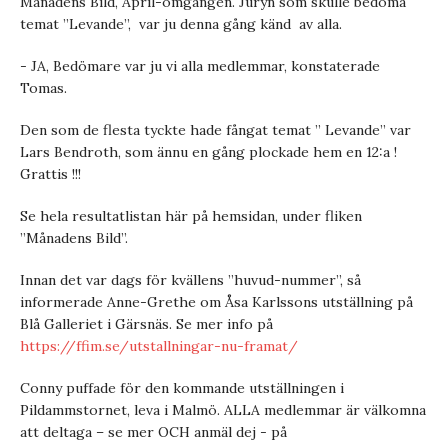
Månadens Bild, April-omgången. Juryn som skulle bedöma
temat ”Levande”, var ju denna gång känd av alla.
- JA, Bedömare var ju vi alla medlemmar, konstaterade
Tomas.
Den som de flesta tyckte hade fångat temat ” Levande” var
Lars Bendroth, som ännu en gång plockade hem en 12:a !
Grattis !!!
Se hela resultatlistan här på hemsidan, under fliken
”Månadens Bild”.
Innan det var dags för kvällens ”huvud-nummer”, så
informerade Anne-Grethe om Åsa Karlssons utställning på
Blå Galleriet i Gärsnäs. Se mer info på
https://ffim.se/utstallningar-nu-framat/
Conny puffade för den kommande utställningen i
Pildammstornet, leva i Malmö. ALLA medlemmar är välkomna
att deltaga – se mer OCH anmäl dej - på