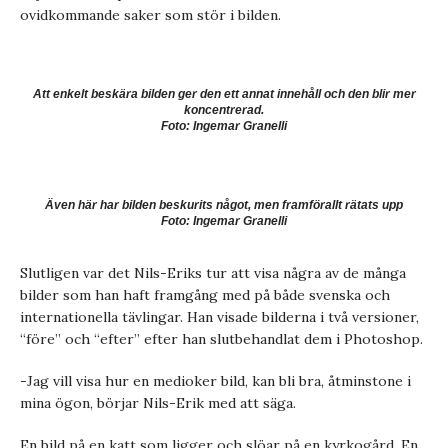
ovidkommande saker som stör i bilden.
Att enkelt beskära bilden ger den ett annat innehåll och den blir mer
koncentrerad.
Foto: Ingemar Granelli
Även här har bilden beskurits något, men framförallt rätats upp
Foto: Ingemar Granelli
Slutligen var det Nils-Eriks tur att visa några av de många
bilder som han haft framgång med på både svenska och
internationella tävlingar. Han visade bilderna i två versioner,
“före” och “efter” efter han slutbehandlat dem i Photoshop.
-Jag vill visa hur en medioker bild, kan bli bra, åtminstone i
mina ögon, börjar Nils-Erik med att säga.
En bild på en katt som ligger och slöar på en kyrkogård. En