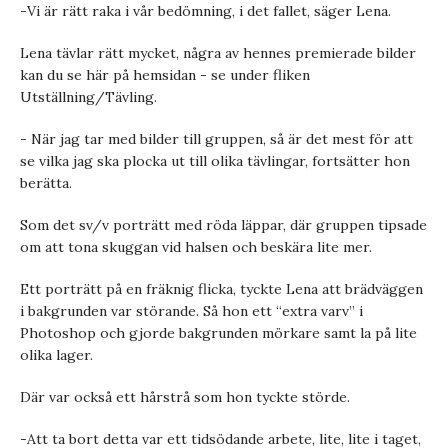
-Vi är rätt raka i vår bedömning, i det fallet, säger Lena.
Lena tävlar rätt mycket, några av hennes premierade bilder
kan du se här på hemsidan - se under fliken
Utställning/Tävling.
- När jag tar med bilder till gruppen, så är det mest för att
se vilka jag ska plocka ut till olika tävlingar, fortsätter hon
berätta.
Som det sv/v porträtt med röda läppar, där gruppen tipsade
om att tona skuggan vid halsen och beskära lite mer.
Ett porträtt på en fräknig flicka, tyckte Lena att brädväggen
i bakgrunden var störande. Så hon ett “extra varv” i
Photoshop och gjorde bakgrunden mörkare samt la på lite
olika lager.
Där var också ett hårstrå som hon tyckte störde.
-Att ta bort detta var ett tidsödande arbete, lite, lite i taget,