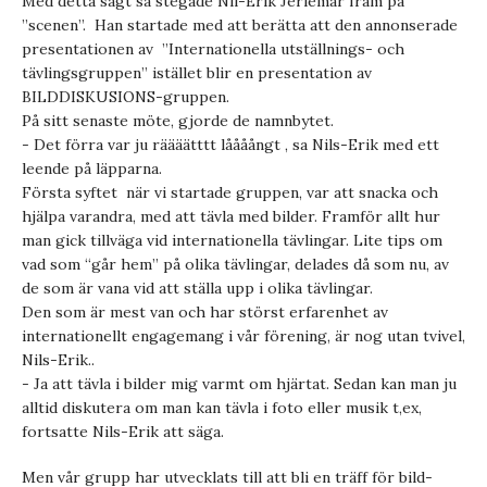
Med detta sagt så stegade Nil-Erik Jerlemar fram på
”scenen”. Han startade med att berätta att den annonserade
presentationen av ”Internationella utställnings- och
tävlingsgruppen” istället blir en presentation av
BILDDISKUSIONS-gruppen.
På sitt senaste möte, gjorde de namnbytet.
- Det förra var ju räääätttt låååångt , sa Nils-Erik med ett
leende på läpparna.
Första syftet när vi startade gruppen, var att snacka och
hjälpa varandra, med att tävla med bilder. Framför allt hur
man gick tillväga vid internationella tävlingar. Lite tips om
vad som “går hem” på olika tävlingar, delades då som nu, av
de som är vana vid att ställa upp i olika tävlingar.
Den som är mest van och har störst erfarenhet av
internationellt engagemang i vår förening, är nog utan tvivel,
Nils-Erik..
- Ja att tävla i bilder mig varmt om hjärtat. Sedan kan man ju
alltid diskutera om man kan tävla i foto eller musik t,ex,
fortsatte Nils-Erik att säga.
Men vår grupp har utvecklats till att bli en träff för bild-