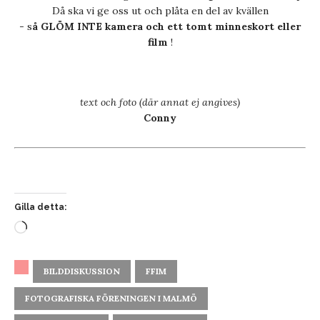
Då ska vi ge oss ut och plåta en del av kvällen
- s
å GLÖM INTE kamera och ett tomt minneskort eller
film
!
text och foto (där annat ej angives)
Conny
Gilla detta:
BILDDISKUSSION
FFIM
FOTOGRAFISKA FÖRENINGEN I MALMÖ