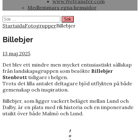
www.Wetransfer.com
Medlemmars egna hemsidor
Sök
efter:
Startsida
Fotogrupper
Billebjer
Billebjer
13 maj 2025
Det blev ett mindre men mycket entusiastiskt sällskap
från landskapsgruppen som besökte
Billebjer
Stenbrott
tidigare i helgen.
Trots det lilla antalet deltagare bjöd utflykten på både
gemenskap och inspiration.
Billebjer, som ligger vackert beläget mellan Lund och
Dalby, är en plats med rik historia och en imponerande
utsikt över både Malmö och Lund.
f
o