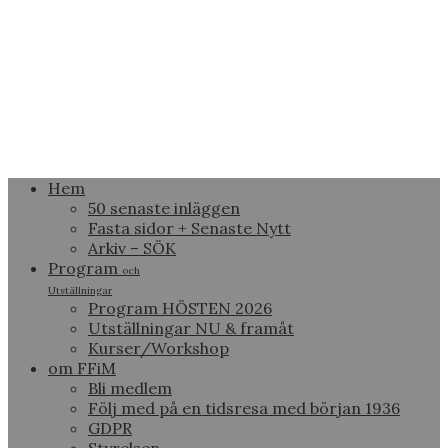
Hem
50 senaste inläggen
Fasta sidor + Senaste Nytt
Arkiv – SÖK
Program
och
Utställningar
Program HÖSTEN 2026
Utställningar NU & framåt
Kurser/Workshop
om FFiM
Bli medlem
Följ med på en tidsresa med början 1936
GDPR