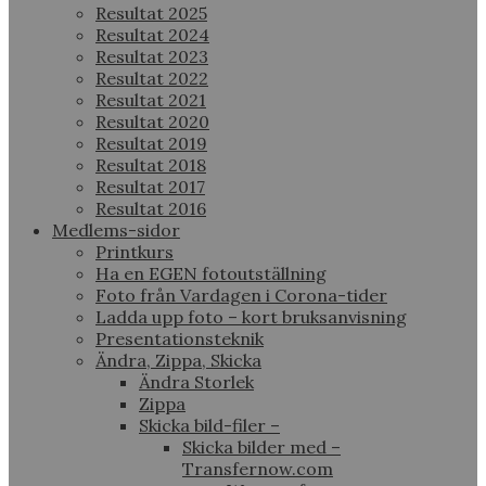
Resultat 2025
Resultat 2024
Resultat 2023
Resultat 2022
Resultat 2021
Resultat 2020
Resultat 2019
Resultat 2018
Resultat 2017
Resultat 2016
Medlems-sidor
Printkurs
Ha en EGEN fotoutställning
Foto från Vardagen i Corona-tider
Ladda upp foto – kort bruksanvisning
Presentationsteknik
Ändra, Zippa, Skicka
Ändra Storlek
Zippa
Skicka bild-filer –
Skicka bilder med –
Transfernow.com