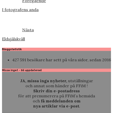
Föregående
I fotografens anda
Nästa
Eldsjälskväll
Bloggstatistik
427 591 besökare har sett på våra sidor, sedan 2016
Missa inget - bli uppdaterad
JA, missa inga nyheter,
utställningar
och annat som händer på FFiM !
Skriv din e-postadress
för att prenumerera på FFiM´s hemsida
och
få meddelanden om
nya artiklar via e-post
.