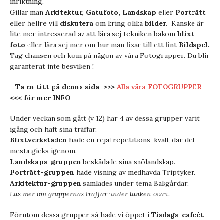
inriktning.
Gillar man
Arkitektur, Gatufoto, Landskap
eller
Porträtt
eller hellre vill
diskutera
om kring olika
bilder
. Kanske är
lite mer intresserad av att lära sej tekniken bakom
blixt-
foto
eller lära sej mer om hur man fixar till ett fint
Bildspel.
Tag chansen och kom på någon av våra Fotogrupper. Du blir
garanterat inte besviken !
- Ta en titt på denna sida >>>
Alla våra FOTOGRUPPER
<<< för mer INFO
Under veckan som gått (v 12) har 4 av dessa grupper varit
igång och haft sina träffar.
Blixtverkstaden
hade en rejäl repetitions-kväll, där det
mesta gicks igenom.
Landskaps-gruppen
beskådade sina snölandskap.
Porträtt-gruppen
hade visning av medhavda Triptyker.
Arkitektur-gruppen
samlades under tema Bakgårdar.
Läs mer om gruppernas träffar under länken ovan.
Förutom dessa grupper så hade vi öppet i
Tisdags-cafeét