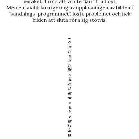
besviket. Trots att vi inte ”kör” trådlöst.
Men en snabb korrigering av upplösningen av bilden i
”sändnings-programmet”, löste problemet och fick
bilden att sluta röra sig stötvis.
…
o
c
h
s
å
h
är
s
å
g
d
et
ut
c
a
k
v
ar
t i
åt
ta