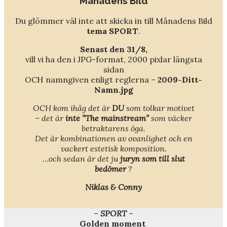
Månadens Bild
Du glömmer väl inte att skicka in till Månadens Bild
tema SPORT
.
Senast den 31/8,
vill vi ha den i JPG-format, 2000 pixlar längsta
sidan
OCH namngiven enligt reglerna –
2009-Ditt-
Namn.jpg
OCH kom ihåg det är
DU
som tolkar motivet
– det är
inte ”The mainstream”
som väcker
betraktarens öga.
Det är kombinationen av ovanlighet och en
vackert estetisk komposition.
…och sedan är det ju
juryn som till slut
bedömer
?
Niklas & Conny
–
SPORT
–
Golden moment