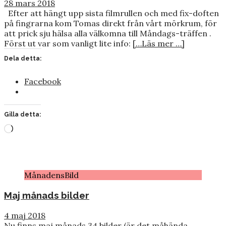
28 mars 2018
Efter att hängt upp sista filmrullen och med fix-doften
på fingrarna kom Tomas direkt från vårt mörkrum, för
att prick sju hälsa alla välkomna till Måndags-träffen .
Först ut var som vanligt lite info:
[…Läs mer …]
Dela detta:
Facebook
Gilla detta:
Laddar
in
…
MånadensBild
Maj månads bilder
4 maj 2018
Nu finns maj månads 34 bilder (är det måhända