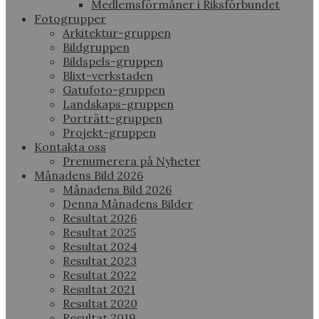
Medlemsförmåner i Riksförbundet
Fotogrupper
Arkitektur-gruppen
Bildgruppen
Bildspels-gruppen
Blixt-verkstaden
Gatufoto-gruppen
Landskaps-gruppen
Porträtt-gruppen
Projekt-gruppen
Kontakta oss
Prenumerera på Nyheter
Månadens Bild 2026
Månadens Bild 2026
Denna Månadens Bilder
Resultat 2026
Resultat 2025
Resultat 2024
Resultat 2023
Resultat 2022
Resultat 2021
Resultat 2020
Resultat 2019