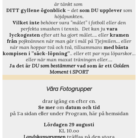
är tänkt som
DITT gyllene ögonblick
– det
som DU upplever
som
höjdpunkten.
Vilket inte
behöver vara ”målet” i fotboll eller den
perfekta smashen i tennis. Det kan ju
vara
lyckogesten
efter att ha gjort målet…. eller
kramen
från
pojkvännen när man går i mål på Tjejmilen… eller
när man hoppar två och två, tillsammans
med bästa
kompisen i ”säck-löpning”
.. eller ett par nya löparskor…
eller när man maxat träningen eller….
Ja det är
DU som bestämmer
vad som är ett
Golden
Moment i SPORT
Våra Fotogrupper
drar igång en efter en.
Se mer
om
datum och tid
på 1:a sidan eller under Program, här på hemsidan
Lördagen 29 augusti
KL 10.oo
Landskapsgruppen
träffas på den stora