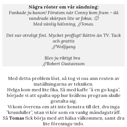
Några röster om vår sändning:
Funkade ju kanon! Förutom när Conny kom fram – då
vandrade skärpan lite ur fokus. 🙂
Med vänlig hälsning, //Jonas.
Det var otroligt fint. Mycket proffsgt! Bättre än TV. Tack
och grattis
//Wolfgang
Blev ju riktigt bra
//Robert Gustavsson
Med detta problem löst, så tog vi oss ann resten av
inställningarna av tekniken.
Helga kom med lite fika, Så med kaffe ”å en go kaga”,
började vi att spalta upp hur kvällens program skulle
gestalta sig.
Vi kom överens om att inte konstra till det, dvs inga
”krusiduller”, utan vi kör som en vanlig måndagsträff.
Så
Tomas
fick börja med att hälsa välkommen, samt dra
lite förenings-info.