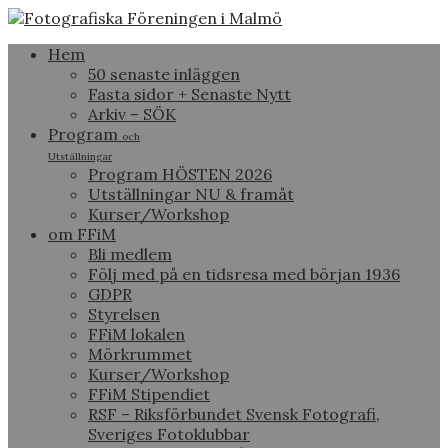
Hem
50 senaste inläggen
Fasta sidor + Senaste Nytt
Arkiv – SÖK
Program
och
Utställningar
Program HÖSTEN 2026
Utställningar NU & framåt
Kurser/Workshop
om FFiM
Bli medlem
Följ med på en tidsresa med början 1936
GDPR
Styrelsen
FFiM lokalen
Mörkrummet
Kurser/Workshop
FFiM Stipendiet
RSF – Riksförbundet Svensk Fotografi,
Sveriges Fotoklubbar