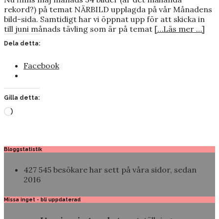
rekord?) på temat NÄRBILD upplagda på vår Månadens
bild-sida. Samtidigt har vi öppnat upp för att skicka in
till juni månads tävling som är på temat
[…Läs mer …]
Dela detta:
Facebook
Gilla detta:
Laddar
in
…
Bloggstatistik
427 545 besökare har sett på våra sidor, sedan
2016
Missa inget - bli uppdaterad