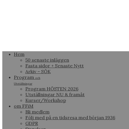
Hem
50 senaste inläggen
Fasta sidor + Senaste Nytt
Arkiv – SÖK
Program
och
Utställningar
Program HÖSTEN 2026
Utställningar NU & framåt
Kurser/Workshop
om FFiM
Bli medlem
Följ med på en tidsresa med början 1936
GDPR