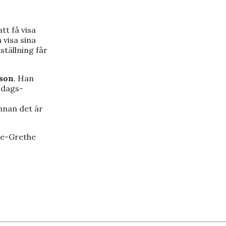
tt få visa
 visa sina
tställning får
sson
. Han
sdags-
nnan det är
nne-Grethe