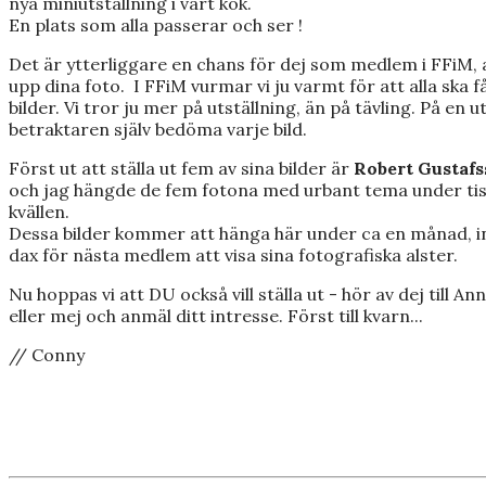
nya miniutställning i vårt kök.
En plats som alla passerar och ser !
Det är ytterliggare en chans för dej som medlem i FFiM, a
upp dina foto. I FFiM vurmar vi ju varmt för att alla ska få
bilder. Vi tror ju mer på utställning, än på tävling. På en u
betraktaren själv bedöma varje bild.
Först ut att ställa ut fem av sina bilder är
Robert Gustaf
och jag hängde de fem fotona med urbant tema under ti
kvällen.
Dessa bilder kommer att hänga här under ca en månad, i
dax för nästa medlem att visa sina fotografiska alster.
Nu hoppas vi att DU också vill ställa ut - hör av dej till A
eller mej och anmäl ditt intresse. Först till kvarn...
// Conny