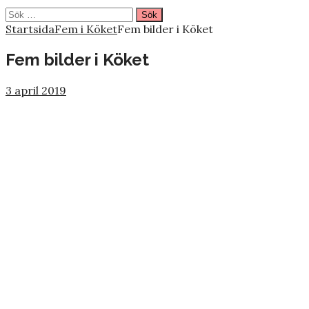
Sök
efter:
Startsida
Fem i Köket
Fem bilder i Köket
Fem bilder i Köket
3 april 2019