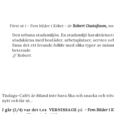
Först ut i - Fem bilder i Köket - är
Robert Gustafsson,
med
Den urbana stadsmiljön. En stadsmiljö karaktärisera
stadskärna med bostäder, arbetsplatser, service och
finns det ett levande folkliv med olika typer av män
beteende
// Robert
Tisdags-Cafét är ibland inte bara fika och snacka och triv
nytt och lär ut...
I går (2/4) var det t.ex VERNISSAGE
på
- Fem Bilder i K