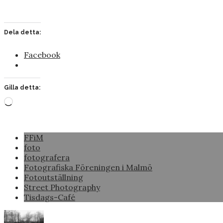
Dela detta:
Facebook
Gilla detta:
Laddar
in
…
FFiM
foto
fotografera
Fotografiska Föreningen i Malmö
Fotoutställning
Street Photography
Tisdags-Café