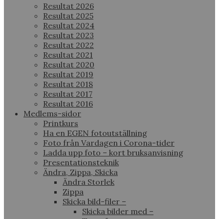
Resultat 2026
Resultat 2025
Resultat 2024
Resultat 2023
Resultat 2022
Resultat 2021
Resultat 2020
Resultat 2019
Resultat 2018
Resultat 2017
Resultat 2016
Medlems-sidor
Printkurs
Ha en EGEN fotoutställning
Foto från Vardagen i Corona-tider
Ladda upp foto – kort bruksanvisning
Presentationsteknik
Ändra, Zippa, Skicka
Ändra Storlek
Zippa
Skicka bild-filer –
Skicka bilder med –