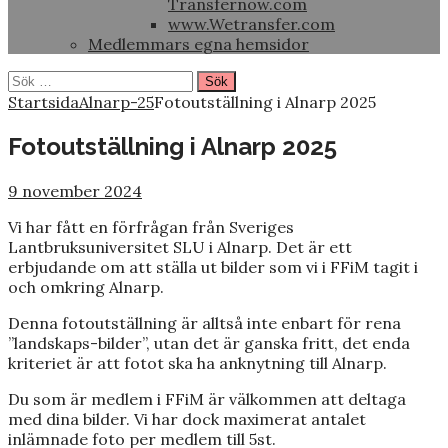
Transfernow.com
www.Wetransfer.com
Medlemmars egna hemsidor
Sök
efter:
Startsida
Alnarp-25
Fotoutställning i Alnarp 2025
Fotoutställning i Alnarp 2025
9 november 2024
Vi har fått en förfrågan från Sveriges
Lantbruksuniversitet SLU i Alnarp. Det är ett
erbjudande om att ställa ut bilder som vi i FFiM tagit i
och omkring Alnarp.
Denna fotoutställning är alltså inte enbart för rena
”landskaps-bilder”, utan det är ganska fritt, det enda
kriteriet är att fotot ska ha anknytning till Alnarp.
Du som är medlem i FFiM är välkommen att deltaga
med dina bilder. Vi har dock maximerat antalet
inlämnade foto per medlem till 5st.