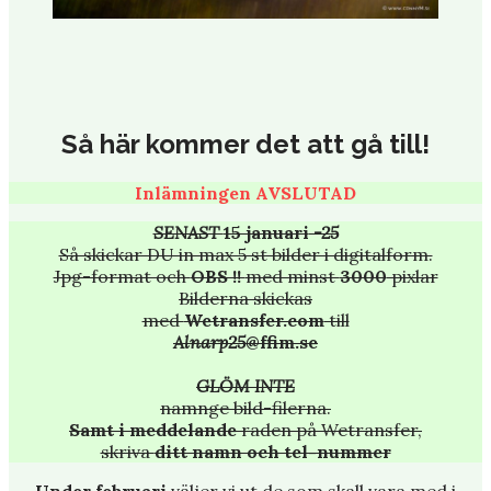
Så här kommer det att gå till!
Inlämningen AVSLUTAD
SENAST
15 januari
-25
Så skickar DU in max 5 st bilder i digitalform.
Jpg-format och
OBS !!
med minst
3000
pixlar
Bilderna skickas
med
Wetransfer.com
till
Alnarp25
@ffim.se
GLÖM INTE
namnge bild-filerna.
Samt i meddelande
raden på Wetransfer,
skriva
ditt namn och tel-nummer
Under februari
väljer vi ut de som skall vara med i