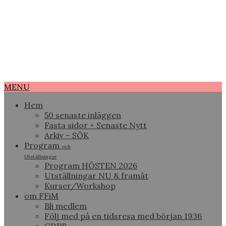
MENU
Hem
50 senaste inläggen
Fasta sidor + Senaste Nytt
Arkiv – SÖK
Program
och
Utställningar
Program HÖSTEN 2026
Utställningar NU & framåt
Kurser/Workshop
om FFiM
Bli medlem
Följ med på en tidsresa med början 1936