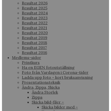
Resultat 2026
Resultat 2025
Resultat 2024
Resultat 2023
Resultat 2022
Resultat 2021
Resultat 2020
Resultat 2019
Resultat 2018
Resultat 2017
Resultat 2016
Medlems-sidor
Printkurs
Ha en EGEN fotoutställning
Foto från Vardagen i Corona-tider
Ladda upp foto – kort bruksanvisning
Presentationsteknik
Ändra, Zippa, Skicka
Ändra Storlek
Zippa
Skicka bild-filer –
Skicka bilder med –