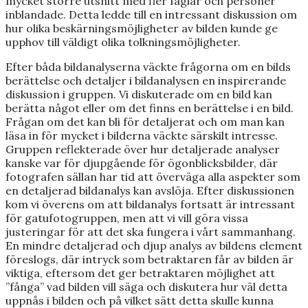
mycket större utsnitt med fler fåglar och personer
inblandade. Detta ledde till en intressant diskussion om
hur olika beskärningsmöjligheter av bilden kunde ge
upphov till väldigt olika tolkningsmöjligheter.
Efter båda bildanalyserna väckte frågorna om en bilds
berättelse och detaljer i bildanalysen en inspirerande
diskussion i gruppen. Vi diskuterade om en bild kan
berätta något eller om det finns en berättelse i en bild.
Frågan om det kan bli för detaljerat och om man kan
läsa in för mycket i bilderna väckte särskilt intresse.
Gruppen reflekterade över hur detaljerade analyser
kanske var för djupgående för ögonblicksbilder, där
fotografen sällan har tid att överväga alla aspekter som
en detaljerad bildanalys kan avslöja. Efter diskussionen
kom vi överens om att bildanalys fortsatt är intressant
för gatufotogruppen, men att vi vill göra vissa
justeringar för att det ska fungera i vårt sammanhang.
En mindre detaljerad och djup analys av bildens element
föreslogs, där intryck som betraktaren får av bilden är
viktiga, eftersom det ger betraktaren möjlighet att
”fånga” vad bilden vill säga och diskutera hur väl detta
uppnås i bilden och på vilket sätt detta skulle kunna