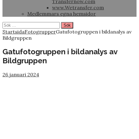
Transfernow.com
www.Wetransfer.com
Medlemmars egna hemsidor
Sök
efter:
Startsida
Fotogrupper
Gatufotogruppen i bildanalys av
Bildgruppen
Gatufotogruppen i bildanalys av
Bildgruppen
26 januari 2024