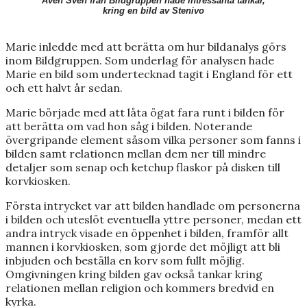
Även Sven från Bildgruppen hade intressanta tankar,
kring en bild av Stenivo
Marie inledde med att berätta om hur bildanalys görs
inom Bildgruppen. Som underlag för analysen hade
Marie en bild som undertecknad tagit i England för ett
och ett halvt år sedan.
Marie började med att låta ögat fara runt i bilden för
att berätta om vad hon såg i bilden. Noterande
övergripande element såsom vilka personer som fanns i
bilden samt relationen mellan dem ner till mindre
detaljer som senap och ketchup flaskor på disken till
korvkiosken.
Första intrycket var att bilden handlade om personerna
i bilden och uteslöt eventuella yttre personer, medan ett
andra intryck visade en öppenhet i bilden, framför allt
mannen i korvkiosken, som gjorde det möjligt att bli
inbjuden och beställa en korv som fullt möjlig.
Omgivningen kring bilden gav också tankar kring
relationen mellan religion och kommers bredvid en
kyrka.