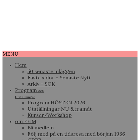
MENU
Hem
50 senaste inläggen
Fasta sidor + Senaste Nytt
Arkiv – SÖK
Program
och
Utställningar
Program HÖSTEN 2026
Utställningar NU & framåt
Kurser/Workshop
om FFiM
Bli medlem
Följ med på en tidsresa med början 1936