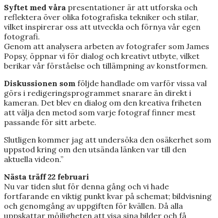
Syftet med våra
presentationer är att utforska och
reflektera över olika fotografiska tekniker och stilar,
vilket inspirerar oss att utveckla och förnya vår egen
fotografi.
Genom att analysera arbeten av fotografer som James
Popsy, öppnar vi för dialog och kreativt utbyte, vilket
berikar vår förståelse och tillämpning av konstformen.
Diskussionen som
följde handlade om varför vissa val
görs i redigeringsprogrammet snarare än direkt i
kameran. Det blev en dialog om den kreativa friheten
att välja den metod som varje fotograf finner mest
passande för sitt arbete.
Slutligen kommer jag att undersöka den osäkerhet som
uppstod kring om den utsända länken var till den
aktuella videon.”
Nästa träff 22 februari
Nu var tiden slut för denna gång och vi hade
fortfarande en viktig punkt kvar på schemat; bildvisning
och genomgång av uppgiften för kvällen. Då alla
uppskattar möjligheten att visa sina bilder och få