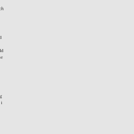
ch
d
ld
se
ag
 i