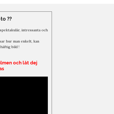
oto ??
r spektakulär, intressanta och
isar hur man enkelt, kan
häftig bild !
ilmen och låt dej
as