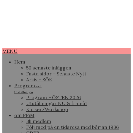
MENU
Hem
50 senaste inläggen
Fasta sidor + Senaste Nytt
Arkiv – SÖK
Program
och
Utställningar
Program HÖSTEN 2026
Utställningar NU & framåt
Kurser/Workshop
om FFiM
Bli medlem
Följ med på en tidsresa med början 1936