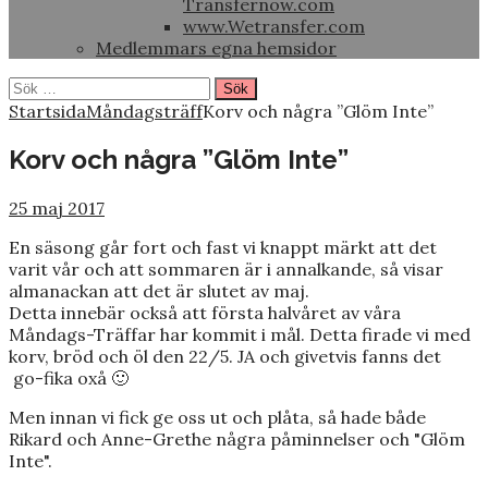
Transfernow.com
www.Wetransfer.com
Medlemmars egna hemsidor
Sök
efter:
Startsida
Måndagsträff
Korv och några ”Glöm Inte”
Korv och några ”Glöm Inte”
25 maj 2017
En säsong går fort och fast vi knappt märkt att det
varit vår och att sommaren är i annalkande, så visar
almanackan att det är slutet av maj.
Detta innebär också att första halvåret av våra
Måndags-Träffar har kommit i mål. Detta firade vi med
korv, bröd och öl den 22/5. JA och givetvis fanns det
go-fika oxå 🙂
Men innan vi fick ge oss ut och plåta, så hade både
Rikard och Anne-Grethe några påminnelser och "Glöm
Inte".