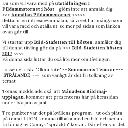
Du som vill vara med på
utställningen i
Pildammstornet i höst
- glöm inte att anmäla dig.
>>>
Anmälan Pildammstornet
<<<<<
detta är en intresse-anmälan, så vi vet hur många som
vill vara med och ställa ut, se mer på sidan som länken
ovan går till.
Vi startar upp
Bild-Stafetten till hösten
, anmäler dig
till denna tävling gör du på >>>
Bild-Stafetten hösten
2017
<<<<
På denna sida hittar du oxå lite mer om tävlingen
..osse det sista "Glöm Inte" --
Sommarens Tema är
---
STRÅLANDE
--- som vanligt är det fri tolkning av
temat
Tomas meddelade oxå att
Månadens Bild maj-
upplagan
, kommer att presenteras här på hemsidan
under början av juni.
Tre punkter var det på kvällens program - ut och plåta
på temat LUGN, komma tillbaka med en bild och sedan
ta för sig av Connys "spräckta" korvar. Där efter var det