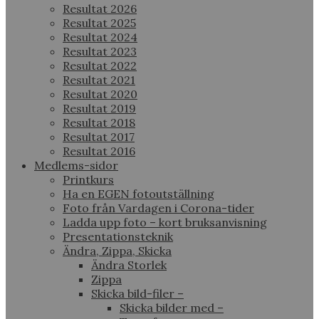
Resultat 2026
Resultat 2025
Resultat 2024
Resultat 2023
Resultat 2022
Resultat 2021
Resultat 2020
Resultat 2019
Resultat 2018
Resultat 2017
Resultat 2016
Medlems-sidor
Printkurs
Ha en EGEN fotoutställning
Foto från Vardagen i Corona-tider
Ladda upp foto – kort bruksanvisning
Presentationsteknik
Ändra, Zippa, Skicka
Ändra Storlek
Zippa
Skicka bild-filer –
Skicka bilder med –