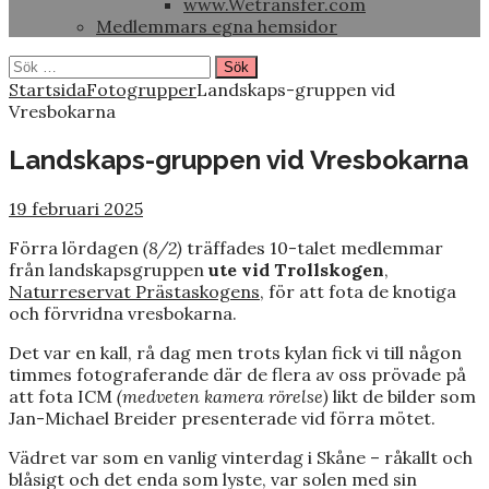
www.Wetransfer.com
Medlemmars egna hemsidor
Sök
efter:
Startsida
Fotogrupper
Landskaps-gruppen vid
Vresbokarna
Landskaps-gruppen vid Vresbokarna
19 februari 2025
Förra lördagen
(8/2)
träffades 10-talet medlemmar
från landskapsgruppen
ute vid Trollskogen
,
Naturreservat Prästaskogens
, för att fota de knotiga
och förvridna vresbokarna.
Det var en kall, rå dag men trots kylan fick vi till någon
timmes fotograferande där de flera av oss prövade på
att fota ICM
(medveten kamera rörelse)
likt de bilder som
Jan-Michael Breider presenterade vid förra mötet.
Vädret var som en vanlig vinterdag i Skåne – råkallt och
blåsigt och det enda som lyste, var solen med sin