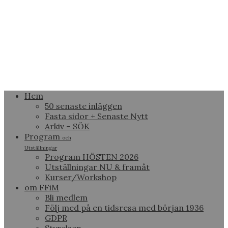
Hem
50 senaste inläggen
Fasta sidor + Senaste Nytt
Arkiv – SÖK
Program
och
Utställningar
Program HÖSTEN 2026
Utställningar NU & framåt
Kurser/Workshop
om FFiM
Bli medlem
Följ med på en tidsresa med början 1936
GDPR