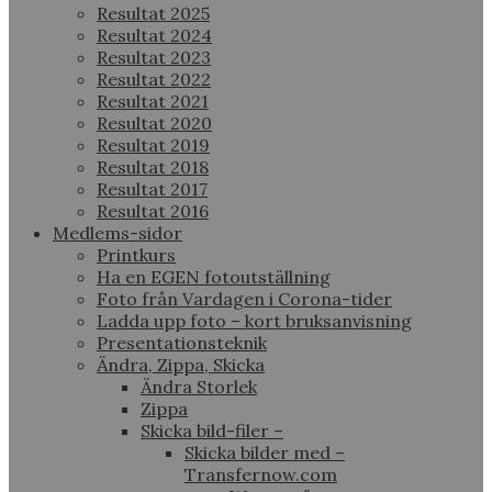
Resultat 2025
Resultat 2024
Resultat 2023
Resultat 2022
Resultat 2021
Resultat 2020
Resultat 2019
Resultat 2018
Resultat 2017
Resultat 2016
Medlems-sidor
Printkurs
Ha en EGEN fotoutställning
Foto från Vardagen i Corona-tider
Ladda upp foto – kort bruksanvisning
Presentationsteknik
Ändra, Zippa, Skicka
Ändra Storlek
Zippa
Skicka bild-filer –
Skicka bilder med –
Transfernow.com