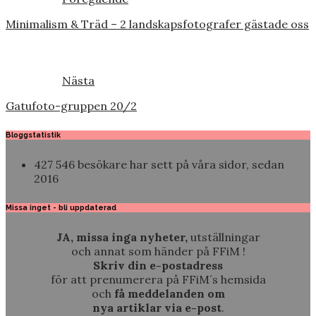
Minimalism & Träd – 2 landskapsfotografer gästade oss
Nästa
Gatufoto-gruppen 20/2
Bloggstatistik
427 546 besökare har sett på våra sidor, sedan
2016
Missa inget - bli uppdaterad
JA, missa inga nyheter,
utställningar
och annat som händer på FFiM !
Skriv din e-postadress
för att prenumerera på FFiM´s hemsida
och
få meddelanden om
nya artiklar via e-post
.