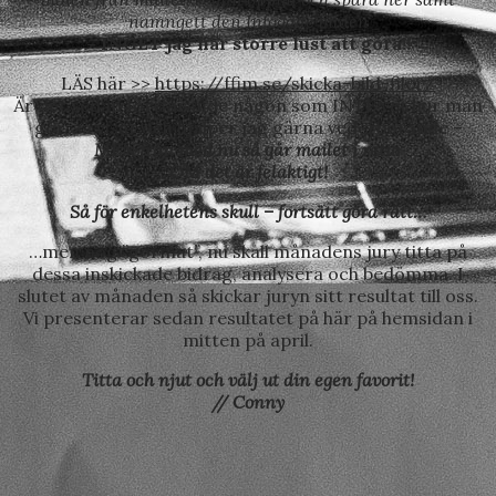
namngett den Infogade bilden
– INGET jag har större lust att göra!!
LÄS här >>
https://ffim.se/skicka-bild-filer/
Är det sedan fortfarande någon som INTE vet hur man
gör, så visar och hjälper jag gärna vederbörande –
MEN från med nu så går mailet i retur
OM det är felaktigt!
Så för enkelhetens skull – fortsätt göra rätt…
…men nog ”gormat”, nu skall månadens jury titta på
dessa inskickade bidrag, analysera och bedömma. I
slutet av månaden så skickar juryn sitt resultat till oss.
Vi presenterar sedan resultatet på här på hemsidan i
mitten på april.
Titta och njut och välj ut din egen favorit!
// Conny