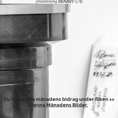
(Inlämning
SENAST
1/4)
Du hittar alla månadens bidrag under fliken >>
Denna Månadens Bilder
.