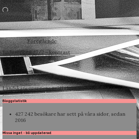
Gilla detta:
Laddar
in
…
Föregående
Bildgruppen 27/2 – kontrast
Nästa
Landskapsgruppens träff i lokalen -Trollskogen
Bloggstatistik
427 242 besökare har sett på våra sidor, sedan
2016
Missa inget - bli uppdaterad