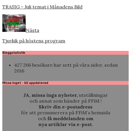
TRASIG – Juli temat i Månadens Bild
Nästa
Tjuvkik på höstens program
Bloggstatistik
427 266 besökare har sett på våra sidor, sedan
2016
Missa inget - bli uppdaterad
JA, missa inga nyheter,
utställningar
och annat som händer på FFiM !
Skriv din e-postadress
för att prenumerera på FFiM´s hemsida
och
få meddelanden om
nya artiklar via e-post
.