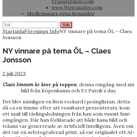
Transfernow.com
www.Wetransfer.com
Medlemmars egna hemsidor
Sök
efter:
Startsida
Förenings Info
NY vinnare på tema ÖL – Claes
Jonsson
NY vinnare på tema ÖL – Claes
Jonsson
2 juli 2023
Claes Jonsson
är åter på toppen
, denna omgång med sin
bild från Köpenhamn och S.t Patrik´s day.
Det blev nämligen en liten rockard i poänglistan, detta
då ca en timme efter att resultatet presenterats, kom
ett mail till tävlingsledningen från han som vunnit Juni-
omgången. Där han förklarade att både hans bild och
tvåans var genererade av Artificiell Intelligens. Även om
det var en avfotograferad print, så var originalet ett AI-