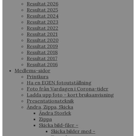
Resultat 2026
Resultat 2025
Resultat 2024
Resultat 2023
Resultat 2022
Resultat 2021
Resultat 2020
Resultat 2019
Resultat 2018
Resultat 2017
Resultat 2016
Medlems-sidor
Printkurs
Ha en EGEN fotoutställning
Foto från Vardagen i Corona-tider
Ladda upp foto – kort bruksanvisning
Presentationsteknik
Ändra, Zippa, Skicka
Ändra Storlek
Zippa
Skicka bild-filer –
Skicka bilder med –