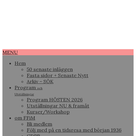
MENU
Hem
50 senaste inläggen
Fasta sidor + Senaste Nytt
Arkiv – SÖK
Program
och
Utställningar
Program HÖSTEN 2026
Utställningar NU & framåt
Kurser/Workshop
om FFiM
Bli medlem
Följ med på en tidsresa med början 1936