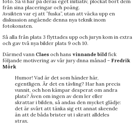
foto. Så vi har på deras eget initiativ, plockat bort dem
från sina placeringar och poäng.
Avsikten var ej att ”fuska”, utan att väcka upp en
diskussion angående denna nya teknik inom
fotokonsten.
Så alla från plats 3 flyttades upp och juryn kom in extra
och gav två nya bilder plats 9 och 10.
Därmed vann
Claes
och hans
vinnande bild
fick
följande motivering av vår jury dnna månad –
Fredrik
Mörk
Humor! Vad är det som händer här,
egentligen. Är det en tävling? Har han precis
vunnit, och hon kämpar desperat om andra
plats? Även om ingen av dem ler eller
skrattar i bilden, så andas den mycket glädje:
det är svårt att tänka sig ett annat skeende
än att de båda brister ut i skratt alldeles
strax.