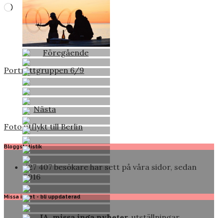
Laddar
in
…
Föregående
Porträttgruppen 6/9
Nästa
Foto utflykt till Berlin
Bloggstatistik
427 407 besökare har sett på våra sidor, sedan
2016
Missa inget - bli uppdaterad
JA, missa inga nyheter,
utställningar