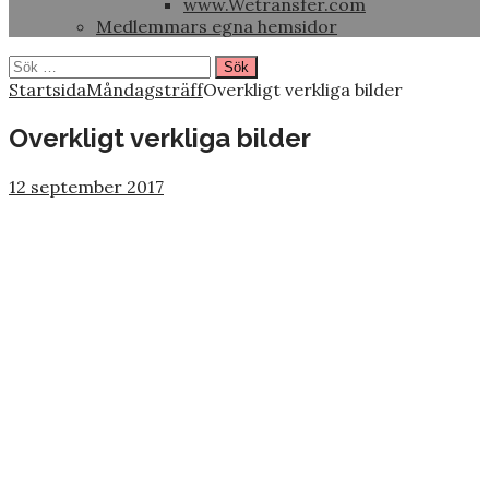
www.Wetransfer.com
Medlemmars egna hemsidor
Sök
efter:
Startsida
Måndagsträff
Overkligt verkliga bilder
Overkligt verkliga bilder
12 september 2017