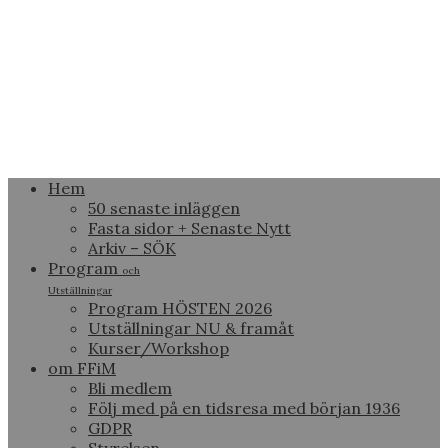
Hem
50 senaste inläggen
Fasta sidor + Senaste Nytt
Arkiv – SÖK
Program
och
Utställningar
Program HÖSTEN 2026
Utställningar NU & framåt
Kurser/Workshop
om FFiM
Bli medlem
Följ med på en tidsresa med början 1936
GDPR