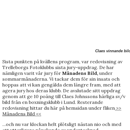
Claes vinnande bild
Sista punkten på kvällens program, var redovisning av
Trelleborgs Fotoklubbs sista jury-uppdrag. De har
nämligen varit vår jury för
Månadens Bild,
under
sommarmånaderna. Vi tackar dem för sin insats och
hoppas att vi kan gengälda dem längre fram, med att
agera jury hos deras klubb. De avslutade sitt uppdrag
genom att ge 10 poäng till Claes Johnssons härliga sv/v
bild från en boxningsklubb i Lund. Resterande
redovisning hittar du här på hemsidan under fliken
>>
Månadens Bild <<
...och nu var klockan helt plötsligt nästan nio och med
ett ytterligare påpekande av undertecknad,