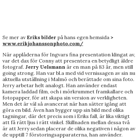
Se mer av
Eriks bilder
på hans egen hemsida
>
www.erikjohanssonphoto.com/
När applåderna för Ingvars fina presentation klingat av,
var det dax för Conny att presentera en betydligt äldre
fotograf.
Jerry Uelsmann
är en man på 83 år, men still
going strong. Han var bl.a med vid vernissagen av sin nu
aktuella utställning i Malmö och berättade om sina foto.
Jerry arbetar helt analogt. Han använder endast
kamera laddad film, och i mörkrummet framkallare och
fotopapper, för att skapa sin version av verkligheten.
Men det är väl så avancerat när han sätter igång att
göra en bild. Även han bygger upp sin bild med olika
tagningar, där det precis som i Eriks fall, är lika viktigt
att få rätt ljus i rätt vinkel. Skillnaden mellan dessa två
är att Jerry sedan placerar de olika negativen i någon av
de upptill 7 förstoringsapparaterna, han använder.