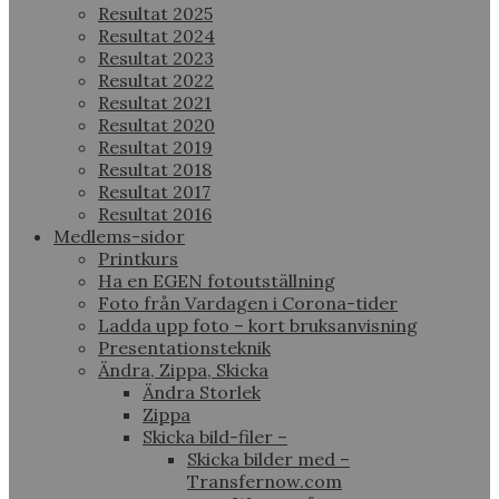
Resultat 2025
Resultat 2024
Resultat 2023
Resultat 2022
Resultat 2021
Resultat 2020
Resultat 2019
Resultat 2018
Resultat 2017
Resultat 2016
Medlems-sidor
Printkurs
Ha en EGEN fotoutställning
Foto från Vardagen i Corona-tider
Ladda upp foto – kort bruksanvisning
Presentationsteknik
Ändra, Zippa, Skicka
Ändra Storlek
Zippa
Skicka bild-filer –
Skicka bilder med –
Transfernow.com