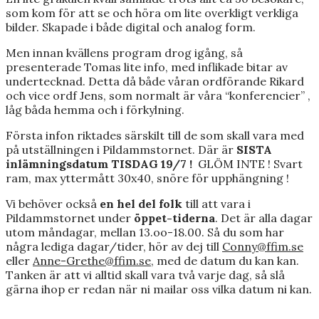
som kom för att se och höra om lite overkligt verkliga
bilder. Skapade i både digital och analog form.
Men innan kvällens program drog igång, så
presenterade Tomas lite info, med inflikade bitar av
undertecknad. Detta då både våran ordförande Rikard
och vice ordf Jens, som normalt är våra “konferencier” ,
låg båda hemma och i förkylning.
Första infon riktades särskilt till de som skall vara med
på utställningen i Pildammstornet. Där är
SISTA
inlämningsdatum TISDAG 19/7 !
GLÖM INTE ! Svart
ram, max yttermått 30x40, snöre för upphängning !
Vi behöver också
en hel del folk
till att vara i
Pildammstornet under
öppet-tiderna
. Det är alla dagar
utom måndagar, mellan 13.oo-18.00. Så du som har
några lediga dagar/tider, hör av dej till
Conny@ffim.se
eller
Anne-Grethe@ffim.se
, med de datum du kan kan.
Tanken är att vi alltid skall vara två varje dag, så slå
gärna ihop er redan när ni mailar oss vilka datum ni kan.