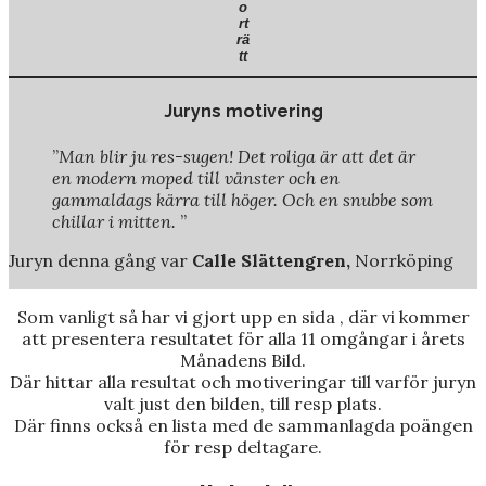
o
rt
rä
tt
Juryns motivering
”
Man blir ju res-sugen! Det roliga är att det är
en modern moped till vänster och en
gammaldags kärra till höger. Och en snubbe som
chillar i mitten.
”
Juryn denna gång var
Calle Slättengren,
Norrköping
Som vanligt så har vi gjort upp en sida , där vi kommer
att presentera resultatet för alla 11 omgångar i årets
Månadens Bild.
Där hittar alla resultat och motiveringar till varför juryn
valt just den bilden, till resp plats.
Där finns också en lista med de sammanlagda poängen
för resp deltagare.