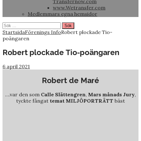
Transfernow.com
www.Wetransfer.com
Medlemmars egna hemsidor
Sök
efter:
Startsida
Förenings Info
Robert plockade Tio-
poängaren
Robert plockade Tio-poängaren
6 april 2021
Robert de Maré
….var den som
Calle Slättengren
,
Mars månads Jury
,
tyckte fångat
temat MILJÖPORTRÄTT
bäst