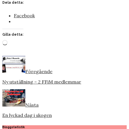
Dela detta:
Facebook
Gilla detta:
Laddar
in
…
Föregående
Ny utställning – 2 FFiM medlemmar
Nästa
En lyckad dag i skogen
Bloggstatistik