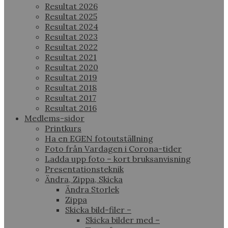
Resultat 2026
Resultat 2025
Resultat 2024
Resultat 2023
Resultat 2022
Resultat 2021
Resultat 2020
Resultat 2019
Resultat 2018
Resultat 2017
Resultat 2016
Medlems-sidor
Printkurs
Ha en EGEN fotoutställning
Foto från Vardagen i Corona-tider
Ladda upp foto – kort bruksanvisning
Presentationsteknik
Ändra, Zippa, Skicka
Ändra Storlek
Zippa
Skicka bild-filer –
Skicka bilder med –