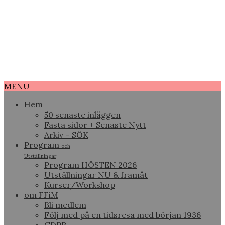
MENU
Hem
50 senaste inläggen
Fasta sidor + Senaste Nytt
Arkiv – SÖK
Program
och
Utställningar
Program HÖSTEN 2026
Utställningar NU & framåt
Kurser/Workshop
om FFiM
Bli medlem
Följ med på en tidsresa med början 1936