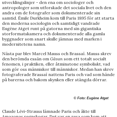
utvecklingslinjer - den ena om sociologer och
antropologer som utforskade det sociala livet och den
andra om de fotografer som dokumenterade sin
samtid. Émile Durkheim kom till Paris 1895 för att starta
den moderna sociologin och samtidigt vandrade
Eugène Atget runt på gatorna med sin gigantiska
storformatskamera och dokumenterade alla gamla
byggnader som snart skulle jämnas med marken i
modernitetens namn.
Nästa par blev Marcel Mauss och Brassaï. Mauss skrev
den berömda essän om
Gåvan
som ett totalt socialt
fenomen, i praktiken, eller åtminstone symboliskt, vad
som gör oss människor till människor. Medan han skrev
fotograferade Brassaï nattens Paris och vad som hände
på barerna och bakom skynken eller stängda dörrar.
© Foto: Eugène Atget
Claude Lévi-Strauss lämnade Paris och åkte till
Amazonas regnskogar. Det var en resa som kom att