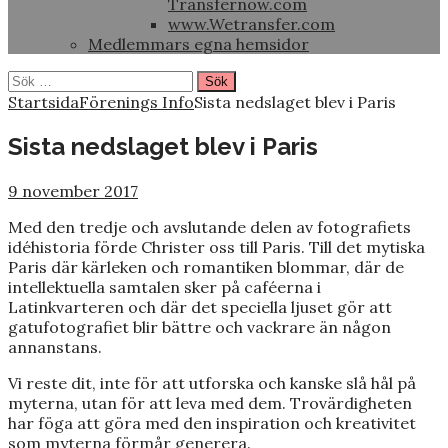
Transfernow.com
www.Wetransfer.com
Medlemmars egna hemsidor
Sök
efter:
Startsida
Förenings Info
Sista nedslaget blev i Paris
Sista nedslaget blev i Paris
9 november 2017
Med den tredje och avslutande delen av fotografiets
idéhistoria förde Christer oss till Paris. Till det mytiska
Paris där kärleken och romantiken blommar, där de
intellektuella samtalen sker på caféerna i
Latinkvarteren och där det speciella ljuset gör att
gatufotografiet blir bättre och vackrare än någon
annanstans.
Vi reste dit, inte för att utforska och kanske slå hål på
myterna, utan för att leva med dem. Trovärdigheten
har föga att göra med den inspiration och kreativitet
som myterna förmår generera.