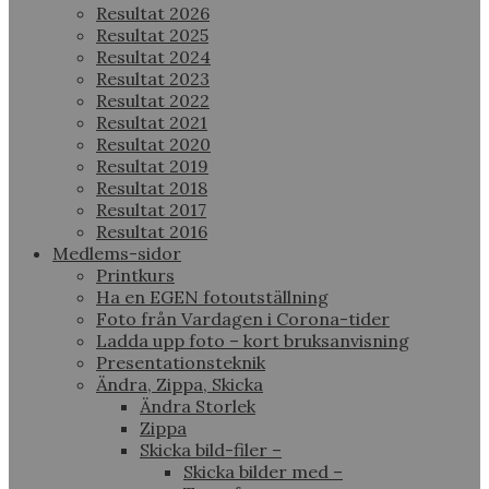
Resultat 2026
Resultat 2025
Resultat 2024
Resultat 2023
Resultat 2022
Resultat 2021
Resultat 2020
Resultat 2019
Resultat 2018
Resultat 2017
Resultat 2016
Medlems-sidor
Printkurs
Ha en EGEN fotoutställning
Foto från Vardagen i Corona-tider
Ladda upp foto – kort bruksanvisning
Presentationsteknik
Ändra, Zippa, Skicka
Ändra Storlek
Zippa
Skicka bild-filer –
Skicka bilder med –