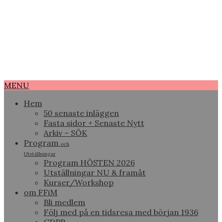
MENU
Hem
50 senaste inläggen
Fasta sidor + Senaste Nytt
Arkiv – SÖK
Program
och
Utställningar
Program HÖSTEN 2026
Utställningar NU & framåt
Kurser/Workshop
om FFiM
Bli medlem
Följ med på en tidsresa med början 1936