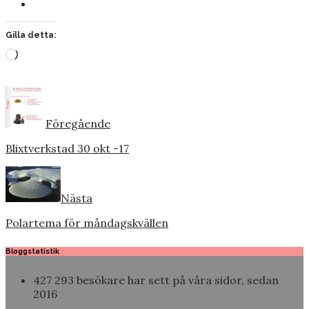
Gilla detta:
Laddar
in
…
Föregående
Blixtverkstad 30 okt -17
Nästa
Polartema för måndagskvällen
Bloggstatistik
427 293 besökare har sett på våra sidor, sedan
2016