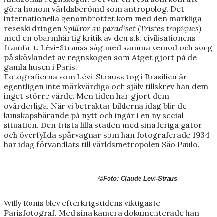
göra honom världsberömd som antropolog. Det
internationella genombrottet kom med den märkliga
reseskildringen
Spillror av paradiset
(
Tristes tropiques
)
med en obarmhärtig kritik av den s.k. civilisationens
framfart. Lévi-Strauss såg med samma vemod och sorg
på skövlandet av regnskogen som Atget gjort på de
gamla husen i Paris.
Fotografierna som Lévi-Strauss tog i Brasilien är
egentligen inte märkvärdiga och själv tillskrev han dem
inget större värde. Men tiden har gjort dem
ovärderliga. När vi betraktar bilderna idag blir de
kunskapsbärande på nytt och ingår i en ny social
situation. Den trista lilla staden med sina leriga gator
och överfyllda spårvagnar som han fotograferade 1934
har idag förvandlats till världsmetropolen Säo Paulo.
©Foto: Claude Levi-Straus
Willy Ronis blev efterkrigstidens viktigaste
Parisfotograf. Med sina kamera dokumenterade han