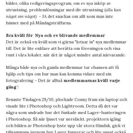
bilder, olika redigeringsprogram, om ev nya inköp av
utrustning, problemlösningar med div utrustning
(alla kan
något om något)
- JA det snackas om allt som man inte
hinner med på Måndagsträffarna.
Bra kväll för Nya och ev blivande medlemmar
Det är också en kväll som vi gärna "lotsar in" nya medlemmar
till. Det är lite enklare att berätta om föreningen och visa
runt i våra lokaler, när det är något mindre antal närvarande.
Många både nya och gamla medlemmar tar chansen att få
hjälp och tips om hur man kan komma vidare med sin
fotografering - Det är alltså
medlemmarnas kväll varje
gång
!
Senaste Tisdagen 29/10, plockade Conny fram sin laptop och
visade lite i Photoshop och Lightroom. Detta då det var
några som undrade hur det funkade med Lager-hanteringen
i Photoshop. Så när ljuset var nersläckt, projektorn igång
och bilden av Photoshop lyste upp vår stora filmduk, gick vi
tillsammans igenom hur Lager fungerar och lite annat också.