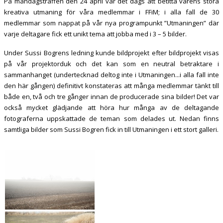
På måndagsträffen den 24 april var det dags att betitta vårens stora
kreativa utmaning för våra medlemmar i FFiM; i alla fall de 30
medlemmar som nappat på vår nya programpunkt ”Utmaningen” där
varje deltagare fick ett unikt tema att jobba med i 3 – 5 bilder.
Under Sussi Bogrens ledning kunde bildprojekt efter bildprojekt visas
på vår projektorduk och det kan som en neutral betraktare i
sammanhanget (undertecknad deltog inte i Utmaningen...i alla fall inte
den här gången) definitivt konstateras att många medlemmar tänkt till
både en, två och tre gånger innan de producerade sina bilder! Det var
också mycket glädjande att höra hur många av de deltagande
fotograferna uppskattade de teman som delades ut. Nedan finns
samtliga bilder som Sussi Bogren fick in till Utmaningen i ett stort galleri.