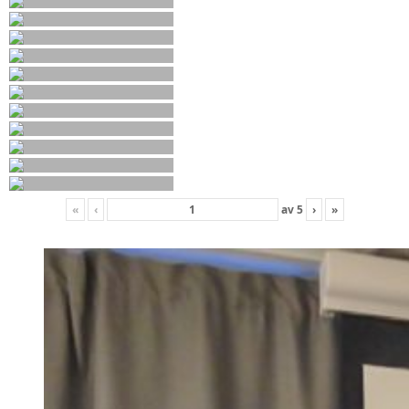
«
‹
av
5
›
»