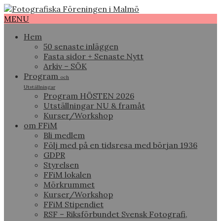
MENU
Hem
50 senaste inläggen
Fasta sidor + Senaste Nytt
Arkiv – SÖK
Program
och
Utställningar
Program HÖSTEN 2026
Utställningar NU & framåt
Kurser/Workshop
om FFiM
Bli medlem
Följ med på en tidsresa med början 1936
GDPR
Styrelsen
FFiM lokalen
Mörkrummet
Kurser/Workshop
FFiM Stipendiet
RSF – Riksförbundet Svensk Fotografi,