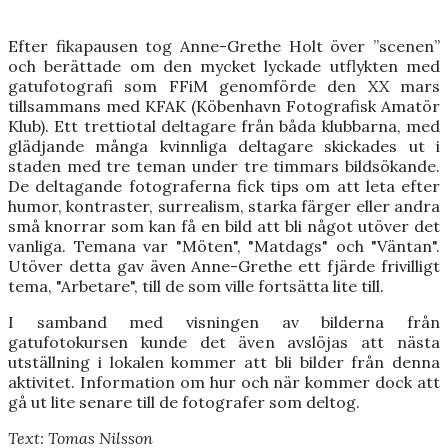
Efter fikapausen tog Anne-Grethe Holt över ”scenen”
och berättade om den mycket lyckade utflykten med
gatufotografi som FFiM genomförde den XX mars
tillsammans med KFAK (Köbenhavn Fotografisk Amatör
Klub). Ett trettiotal deltagare från båda klubbarna, med
glädjande många kvinnliga deltagare skickades ut i
staden med tre teman under tre timmars bildsökande.
De deltagande fotograferna fick tips om att leta efter
humor, kontraster, surrealism, starka färger eller andra
små knorrar som kan få en bild att bli något utöver det
vanliga. Temana var "Möten", "Matdags" och "Väntan".
Utöver detta gav även Anne-Grethe ett fjärde frivilligt
tema, "Arbetare", till de som ville fortsätta lite till.
I samband med visningen av bilderna från
gatufotokursen kunde det även avslöjas att nästa
utställning i lokalen kommer att bli bilder från denna
aktivitet. Information om hur och när kommer dock att
gå ut lite senare till de fotografer som deltog.
Text: Tomas Nilsson