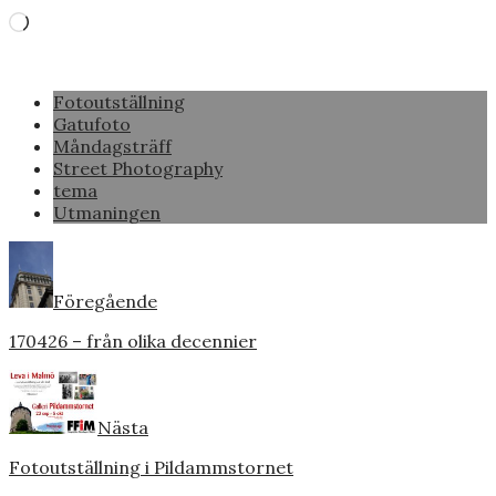
Laddar
in
…
Fotoutställning
Gatufoto
Måndagsträff
Street Photography
tema
Utmaningen
Föregående
170426 – från olika decennier
Nästa
Fotoutställning i Pildammstornet