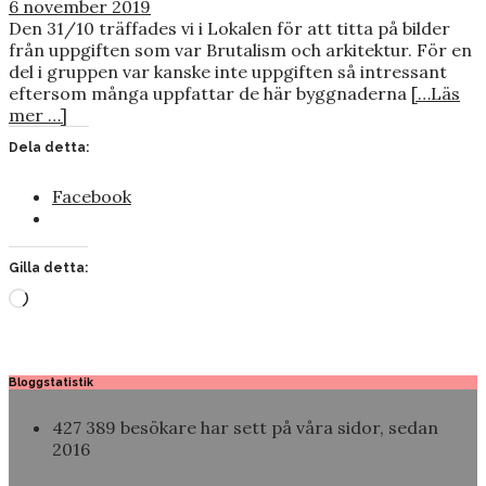
6 november 2019
Den 31/10 träffades vi i Lokalen för att titta på bilder
från uppgiften som var Brutalism och arkitektur. För en
del i gruppen var kanske inte uppgiften så intressant
eftersom många uppfattar de här byggnaderna
[…Läs
mer …]
Dela detta:
Facebook
Gilla detta:
Laddar
in
…
Bloggstatistik
427 389 besökare har sett på våra sidor, sedan
2016