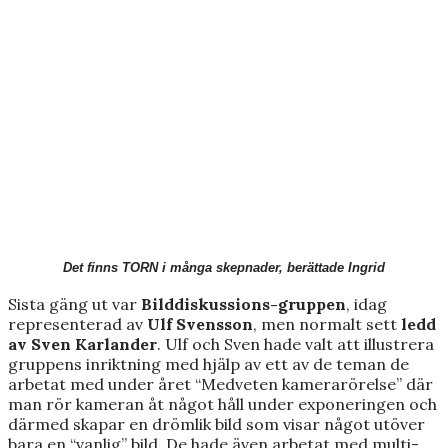
Det finns TORN i många skepnader, berättade Ingrid
Sista gäng ut var
Bilddiskussions-gruppen
, idag
representerad av
Ulf Svensson
, men normalt sett
ledd
av Sven Karlander
. Ulf och Sven hade valt att illustrera
gruppens inriktning med hjälp av ett av de teman de
arbetat med under året “Medveten kamerarörelse” där
man rör kameran åt något håll under exponeringen och
därmed skapar en drömlik bild som visar något utöver
bara en “vanlig” bild. De hade även arbetat med multi-