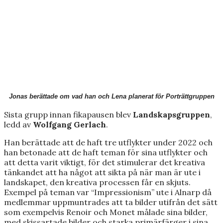
Jonas berättade om vad han och Lena planerat för Porträttgruppen
Sista grupp innan fikapausen blev
Landskapsgruppen
,
ledd av
Wolfgang Gerlach
.
Han berättade att de haft tre utflykter under 2022 och
han betonade att de haft teman för sina utflykter och
att detta varit viktigt, för det stimulerar det kreativa
tänkandet att ha något att sikta på när man är ute i
landskapet, den kreativa processen får en skjuts.
Exempel på teman var “Impressionism” ute i Alnarp då
medlemmar uppmuntrades att ta bilder utifrån det sätt
som exempelvis Renoir och Monet målade sina bilder,
med skissartade bilder och starka primärfärger i sina