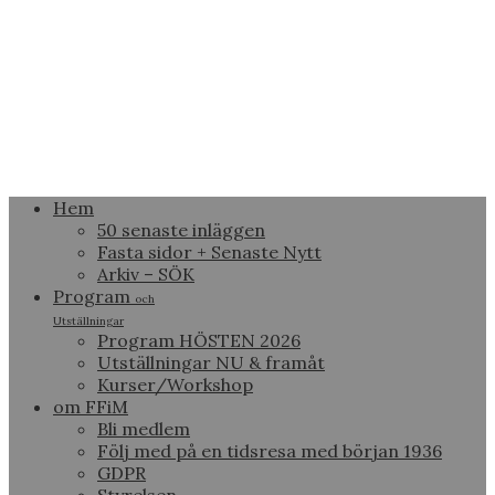
Hem
50 senaste inläggen
Fasta sidor + Senaste Nytt
Arkiv – SÖK
Program
och
Utställningar
Program HÖSTEN 2026
Utställningar NU & framåt
Kurser/Workshop
om FFiM
Bli medlem
Följ med på en tidsresa med början 1936
GDPR