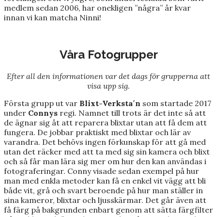
medlem sedan 2006, har onekligen ”några” år kvar
innan vi kan matcha Ninni!
Våra Fotogrupper
Efter all den informationen var det dags för grupperna att
visa upp sig.
Första grupp ut var
Blixt-Verksta´n
som startade 2017
under
Connys
regi. Namnet till trots är det inte så att
de ägnar sig åt att reparera blixtar utan att få dem att
fungera. De jobbar praktiskt med blixtar och lär av
varandra. Det behövs ingen förkunskap för att gå med
utan det räcker med att ta med sig sin kamera och blixt
och så får man lära sig mer om hur den kan användas i
fotograferingar. Conny visade sedan exempel på hur
man med enkla metoder kan få en enkel vit vägg att bli
både vit, grå och svart beroende på hur man ställer in
sina kameror, blixtar och ljusskärmar. Det går även att
få färg på bakgrunden enbart genom att sätta färgfilter