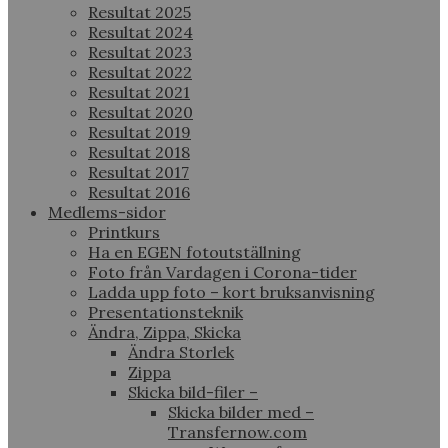
Resultat 2025
Resultat 2024
Resultat 2023
Resultat 2022
Resultat 2021
Resultat 2020
Resultat 2019
Resultat 2018
Resultat 2017
Resultat 2016
Medlems-sidor
Printkurs
Ha en EGEN fotoutställning
Foto från Vardagen i Corona-tider
Ladda upp foto – kort bruksanvisning
Presentationsteknik
Ändra, Zippa, Skicka
Ändra Storlek
Zippa
Skicka bild-filer –
Skicka bilder med –
Transfernow.com