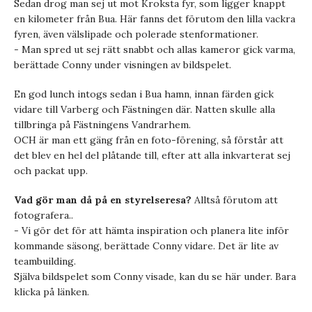
Sedan drog man sej ut mot Kroksta fyr, som ligger knappt
en kilometer från Bua. Här fanns det förutom den lilla vackra
fyren, även välslipade och polerade stenformationer.
- Man spred ut sej rätt snabbt och allas kameror gick varma,
berättade Conny under visningen av bildspelet.
En god lunch intogs sedan i Bua hamn, innan färden gick
vidare till Varberg och Fästningen där. Natten skulle alla
tillbringa på Fästningens Vandrarhem.
OCH är man ett gäng från en foto-förening, så förstår att
det blev en hel del plåtande till, efter att alla inkvarterat sej
och packat upp.
Vad gör man då på en styrelseresa?
Alltså förutom att
fotografera..
- Vi gör det för att hämta inspiration och planera lite inför
kommande säsong, berättade Conny vidare. Det är lite av
teambuilding.
Själva bildspelet som Conny visade, kan du se här under. Bara
klicka på länken.