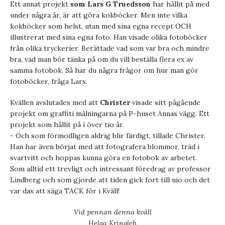
Ett annat projekt
som Lars G Truedsson
har hållit på med
under några år, är att göra kokböcker. Men inte vilka
kokböcker som helst, utan med sina egna recept OCH
illustrerat med sina egna foto. Han visade olika fotoböcker
från olika tryckerier. Berättade vad som var bra och mindre
bra, vad man bör tänka på om du vill beställa flera ex av
samma fotobok. Så har du några frågor om hur man gör
fotoböcker, fråga Lars.
Kvällen avslutades med att
Christer
visade sitt pågående
projekt om graffiti målningarna på P-huset Annas vägg. Ett
projekt som hållit på i över tio år.
- Och som förmodligen aldrig blir färdigt, tillade Christer.
Han har även börjat med att fotografera blommor, träd i
svartvitt och hoppas kunna göra en fotobok av arbetet.
Som alltid ett trevligt och intressant föredrag av professor
Lindberg och som gjorde att tiden gick fort till nio och det
var dax att säga TACK för i Kväll!
Vid pennan denna kväll
Helga Kringleh