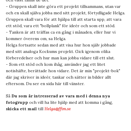
- Gruppen skall inte göra ett projekt tillsammans, utan var
och en skall själva jobba med sitt projekt, förtydligade Helga.
Gruppen skall vara för att hjälpa till att starta upp, att vara
ett stöd, vara ett "bollplank" för ideér och som ett stöd.
- Tanken är att träffas ca en gång i månaden, eller hur vi
kommer överens om, sa Helga.
Helga fortsatte sedan med att visa hur hon själv jobbade
med sitt analoga Kockums projekt. Gick igenom olika
förberedelser och hur man kan jobba vidare till ett slut.
- Som ett stöd och kom ihåg, använder jag ett litet
notishäfte, berättade hon vidare. Det är min "projekt-bok"
där jag skriver in ideér, tankar och sätter in bilder allt
eftersom. Du ser en sida här till vänster.
Så
Du som är intresserad av vara med i denna nya
fotogrupp
och vill ha lite hjälp med att komma i gång,
skicka ett mail
till
Helga@ffim.se