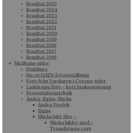
Resultat 2025
Resultat 2024
Resultat 2023
Resultat 2022
Resultat 2021
Resultat 2020
Resultat 2019
Resultat 2018
Resultat 2017
Resultat 2016
Medlems-sidor
Printkurs
Ha en EGEN fotoutställning
Foto från Vardagen i Corona-tider
Ladda upp foto – kort bruksanvisning
Presentationsteknik
Ändra, Zippa, Skicka
Ändra Storlek
Zippa
Skicka bild-filer –
Skicka bilder med –
Transfernow.com