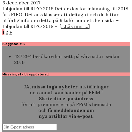
6 december 2017
Inbjudan till RIFO 2018 Det är dax för inlämning till 2018
års RIFO. Det är 5 klasser att deltaga i och du hittar
utförlig info om detta på Riksförbundets hemsida –
Inbjudan till RIFO 2018 –
[…Läs mer …]
Sidnumrering
1
2
»
för
Bloggstatistik
inlägg
427 294 besökare har sett på våra sidor, sedan
2016
Missa inget - bli uppdaterad
JA, missa inga nyheter,
utställningar
och annat som händer på FFiM !
Skriv din e-postadress
för att prenumerera på FFiM´s hemsida
och
få meddelanden om
nya artiklar via e-post
.
Din