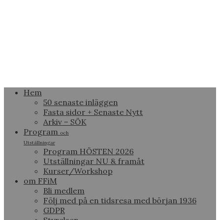
Hem
50 senaste inläggen
Fasta sidor + Senaste Nytt
Arkiv – SÖK
Program
och
Utställningar
Program HÖSTEN 2026
Utställningar NU & framåt
Kurser/Workshop
om FFiM
Bli medlem
Följ med på en tidsresa med början 1936
GDPR