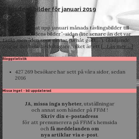
Månadens bilder för januari 2019
7 januari 2019
Nu har vi laddat upp januari månads tävlingsbilder till
”Denna månadens bilder”-sidan (lite senare än det var
tänkt men ”den som väntar på nåt gott…”). Glädjande
nog är det hela 39 deltagare, vilket är ett
[…Läs mer …]
Bloggstatistik
427 269 besökare har sett på våra sidor, sedan
2016
Missa inget - bli uppdaterad
JA, missa inga nyheter,
utställningar
och annat som händer på FFiM !
Skriv din e-postadress
för att prenumerera på FFiM´s hemsida
och
få meddelanden om
nya artiklar via e-post
.