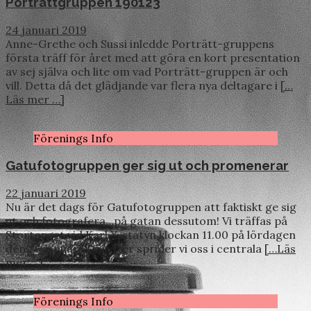
Porträttgruppen 190123
24 januari 2019
Anne-Grethe och Sussi inledde Porträtt-gruppens
första träff för året med att göra en kort presentation
av sej själva och lite om vad Porträtt-gruppen är och
vill. Detta då det glädjande var flera nya deltagare i
[…
Läs mer …]
Förenings Info
Gatufotogruppen ger sig ut och promenerar
22 januari 2019
Nu är det dags för Gatufotogruppen att faktiskt ge sig
ut och fotografera…på gatan dessutom! Vi träffas på
Stortorget vid Karl X-statyn klockan 11.00 på lördagen
den 26 januari. Därefter sprider vi oss i centrala
[…Läs
mer …]
Förenings Info