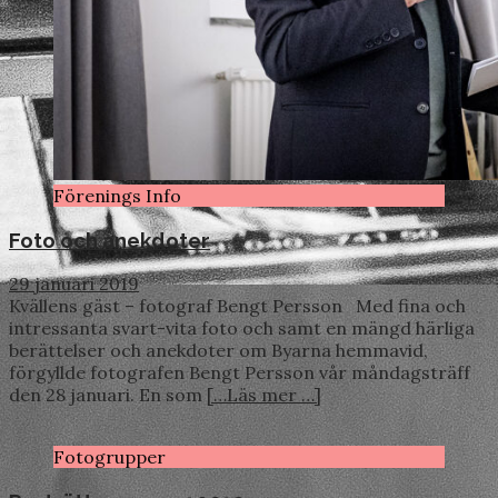
Förenings Info
Foto och anekdoter
29 januari 2019
Kvällens gäst – fotograf Bengt Persson Med fina och
intressanta svart-vita foto och samt en mängd härliga
berättelser och anekdoter om Byarna hemmavid,
förgyllde fotografen Bengt Persson vår måndagsträff
den 28 januari. En som
[…Läs mer …]
Fotogrupper