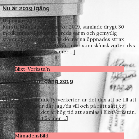
Nu är 2019 igång
16 januari 2019
Första Måndagsträffen för 2019, samlade drygt 30
medlemmar. I lokalen spreds varm och gemytlig
stämning redan från när dörrarna öppnades strax
efter sex. Ute var det tyvärr mer som skånsk vinter, dvs
blött, blåsigt och
[…Läs mer …]
Blixt-Verksta´n
Blixtverkstán i gång 2019
10 januari 2019
Efter alla blixtrande fyrverkerier, är det dax att se till att
BLIXTEN hamnar där jag/du vill och på rätt sätt 🙂
Med andra ord, det är hög tid att samlas i BlixtVerkstán.
Tisdagen den
[…Läs mer …]
MånadensBild