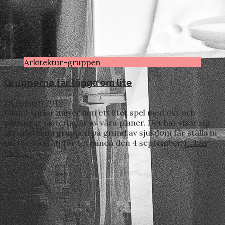
Arkitektur-gruppen
Grupperna får lägga om lite
28 augusti 2019
Ibland spelar universum ett litet spel med oss och
påtvingar justeringar av våra planer. Det har visat sig
att arkitekturgruppen på grund av sjukdom får ställa in
sin första träff för terminen den 4 september.
[…Läs
mer …]