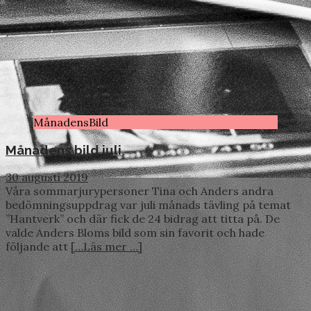
MånadensBild
Månadens bild juli
30 augusti 2019
Våra sommarjurypersoner Tina och Anders andra
bedömningsuppdrag var juli månads tävling på temat
”Hantverk” och där fick de 24 bidrag att titta på. De
valde Anders Bloms bild som sin favorit och hade
följande att
[…Läs mer …]