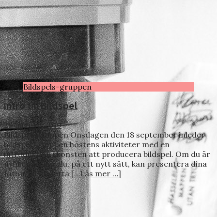
Bildspels-gruppen
Intro till Bildspel
29 augusti 2019
Bildspelsgruppen Onsdagen den 18 september inleder
bildspelsgruppen höstens aktiviteter med en
introduktion i konsten att producera bildspel. Om du är
nyfiken på hur du, på ett nytt sätt, kan presentera dina
foton, så är detta
[…Läs mer …]