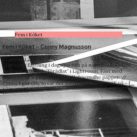
Fem i Köket
Fem i Köket – Conny Magnusson
27 augusti 2019
Varbergs fästning i dagsljus och på natten. Allt fångat
med min x100 och ”förädlat” i Lightroom. Fäst med
pigmentbläck på grovgängat Hahnemulhe papper. //
Conny I går (26/8) var det återigen VERNISSAGE på –
[…
Läs mer …]