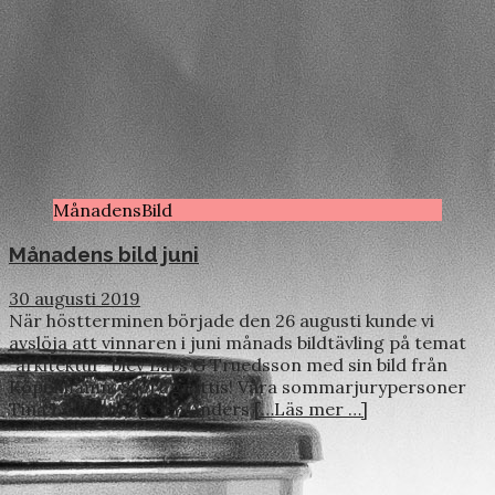
MånadensBild
Månadens bild juni
30 augusti 2019
När höstterminen började den 26 augusti kunde vi
avslöja att vinnaren i juni månads bildtävling på temat
”arkitektur” blev Lars G Truedsson med sin bild från
Köpenhamn. Stort grattis! Våra sommarjurypersoner
Tina Löwenborg och Anders
[…Läs mer …]