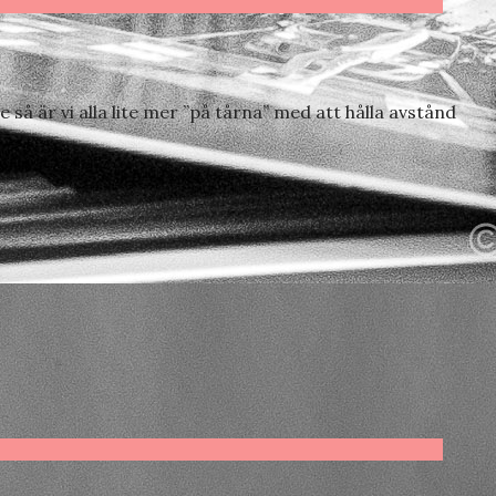
så är vi alla lite mer ”på tårna” med att hålla avstånd