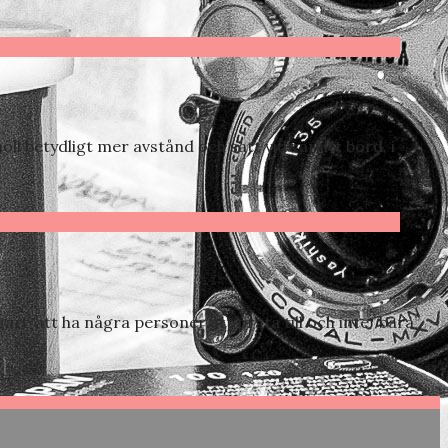
ll betydligt mer avstånd och satt vid varsitt bord, i
gare att ha några personer att prata till och inte ”bara”