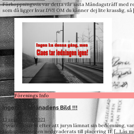
Förhoppningsvis var detta vår sista Måndagsträff med red
som då ligger kvar.DVS OM du känner dej lite krasslig, så
Förenings Info
Ingen 1:a i Månadens Bild !!!
13 september 2021
Tyvärr så har vi efter att juryn lämnat sin bedömning, vari
tävlingsledningen nedgraderats till placering 11,
[…Läs m