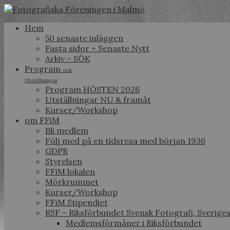
Hem
50 senaste inläggen
Fasta sidor + Senaste Nytt
Arkiv – SÖK
Program
och
Utställningar
Program HÖSTEN 2026
Utställningar NU & framåt
Kurser/Workshop
om FFiM
Bli medlem
Följ med på en tidsresa med början 1936
GDPR
Styrelsen
FFiM lokalen
Mörkrummet
Kurser/Workshop
FFiM Stipendiet
RSF – Riksförbundet Svensk Fotografi, Sverige
Medlemsförmåner i Riksförbundet