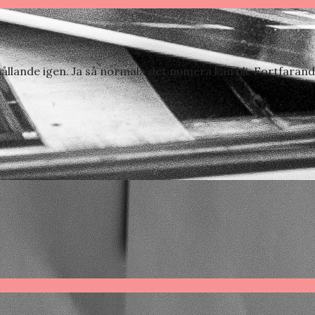
llande igen. Ja så normala det numera kan bli. Fortfarande 