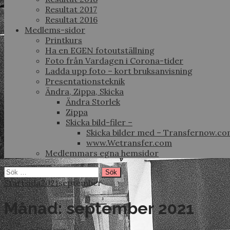
Resultat 2017
Resultat 2016
Medlems-sidor
Printkurs
Ha en EGEN fotoutställning
Foto från Vardagen i Corona-tider
Ladda upp foto – kort bruksanvisning
Presentationsteknik
Ändra, Zippa, Skicka
Ändra Storlek
Zippa
Skicka bild-filer –
Skicka bilder med – Transfernow.c
www.Wetransfer.com
Medlemmars egna hemsidor
Sök
efter:
Startsida
2021
september
Månad:
september 2021