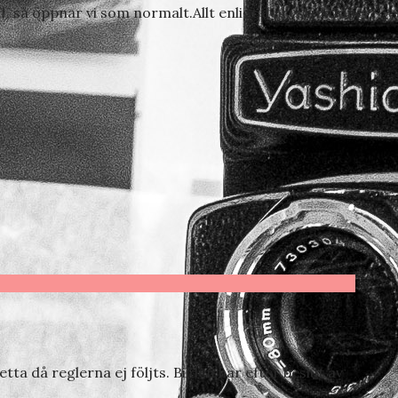
 så öppnar vi som normalt.Allt enligt de restriktioner
ta då reglerna ej följts. Bilden har efter beslut av