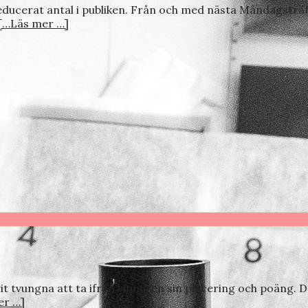
ucerat antal i publiken. Från och med nästa Måndagsträff,
[…Läs mer …]
t tvungna att ta ifrån vinnaren sin placering och poäng. Det
er …]