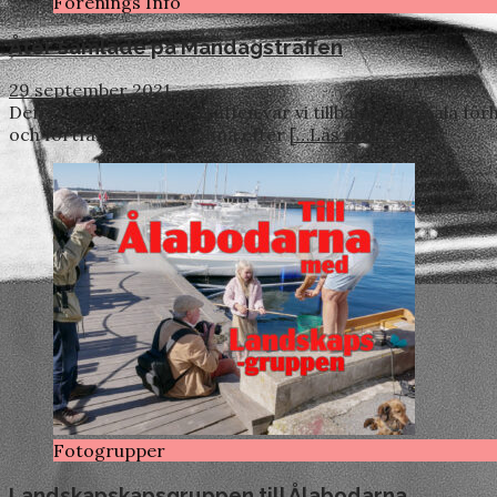
Förenings Info
Åter samlade på Måndagsträffen
29 september 2021
Den senaste Måndagsträffen var vi tillbaka i normala förhå
och fortfarande t.ex känna efter
[…Läs mer …]
Fotogrupper
Landskapskapsgruppen till Ålabodarna