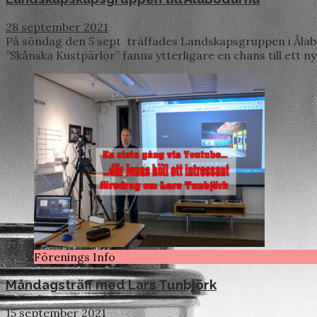
28 september 2021
På söndag den 5 sept träffades Landskapsgruppen i Ålabo
”Skånska Kustpärlor” fanns ytterligare en chans till ett n
Förenings Info
Måndagsträff med Lars Tunbjörk
15 september 2021