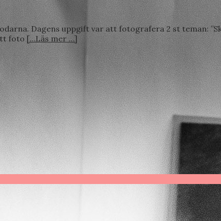
darna. Dagens uppgift var att fotografera 2 st teman: ”Sk
ytt foto
[…Läs mer …]