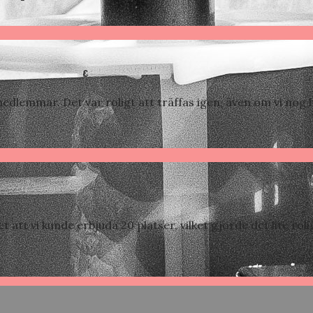
edlemmar. Det var roligt att träffas igen, även om vi nog hö
 att vi kunde erbjuda 20 platser, vilket gjorde det lite roli