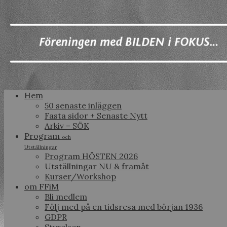
Hem
50 senaste inläggen
Fasta sidor + Senaste Nytt
Arkiv – SÖK
Program
och
Utställningar
Program HÖSTEN 2026
Utställningar NU & framåt
Kurser/Workshop
om FFiM
Bli medlem
Följ med på en tidsresa med början 1936
GDPR