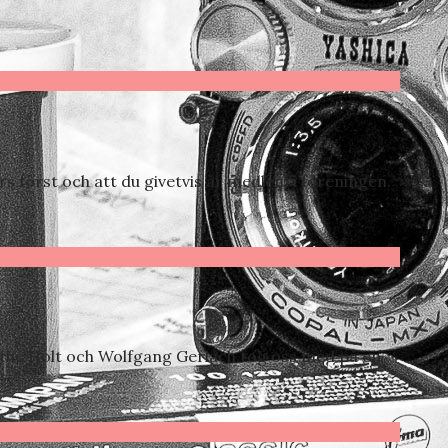
rs först och att du givetvis är medlem i föreningen.
ethe Holt och Wolfgang Gerlach tog oss med på en