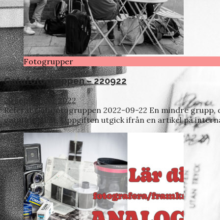
Fotogrupper
Gatufotogruppen – 220922
26 september 2022
Referat Gatufotogruppen 2022-09-22 En mindre grupp, dock
gatufotostilar. Uppgiften utgick ifrån en artikel på inte