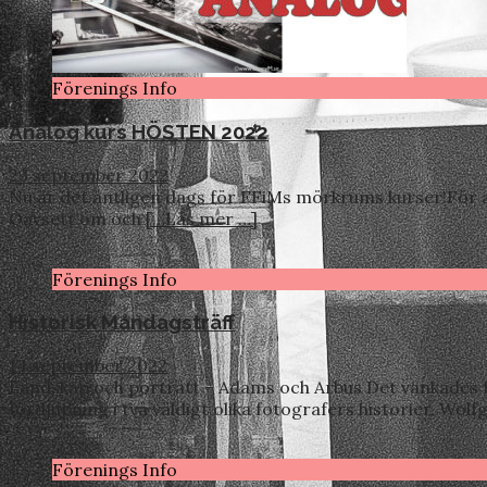
Förenings Info
Analog kurs HÖSTEN 2022
23 september 2022
Nu är det äntligen dags för FFiMs mörkrums kurser!För att 
Oavsett om och
[…Läs mer …]
Förenings Info
Historisk Måndagsträff
14 september 2022
Landskap och porträtt – Adams och Arbus Det vankades f
fördjupning i två väldigt olika fotografers historier. Wo
Förenings Info