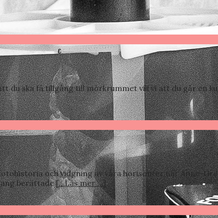
du ska få tillgång till mörkrummet vill vi att du går en ku
otohistoria och vidgning av våra horisonter när Anne-Gr
lfgang berättade
[…Läs mer …]