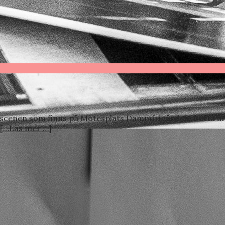
a scenen som finns på Mötesplats Dammfrigården. Detta är 
[…Läs mer …]