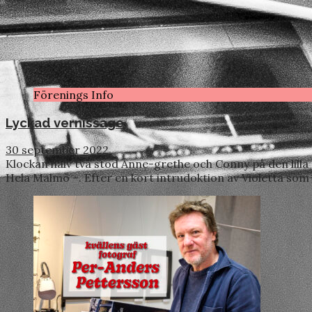
Förenings Info
Lyckad vernissage
30 september 2022
Klockan halv två stod Anne-grethe och Conny på den lill
Hela Malmö –. Efter en kort intrudoktion av Violetta som