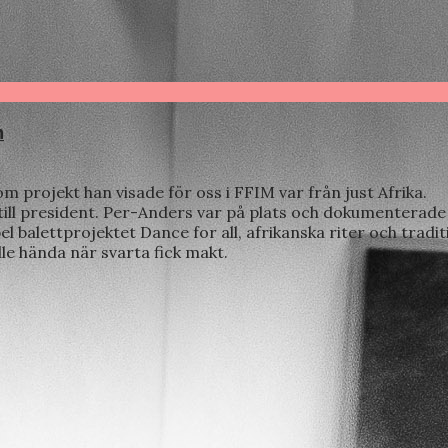
n
 projekt han visade för oss i FFIM var från just Afrika.
 till president. Per-Anders var på plats och dokumenterade 
el balettprojektet Dance for all, afrikanska riter och tra
lle hända när svarta fick makt.