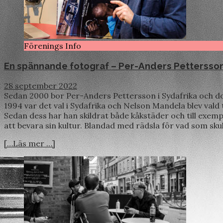
Förenings Info
En spännande fotograf – Per-Anders Pettersso
28 september 2022
Sedan 2000 bor Per-Anders Pettersson i Sydafrika och dom
1994 var det val i Sydafrika och Nelson Mandela blev vald
Sedan dess har han skildrat både kåkstäder och till exemp
att bevara sin kultur. Blandad med rädsla för vad som sku
[…Läs mer …]