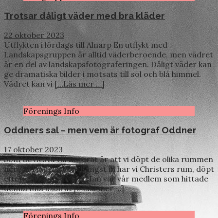
Trotsar dåligt väder med bra kläder
22 oktober 2023
Utflykten i lördags till Alnarp En utflykt med
Landskapsgruppen är alltid väderberoende, men vädret
är en del av landskapsfotograferingen. Dåligt väder kan
ge dramatiska bilder i motsats till sol och blå himmel.
Vädret kan vi
[…Läs mer …]
Förenings Info
Oddners sal – men vem är fotograf Oddner
17 oktober 2023
Som de flesta väl noterat är att vi döpt de olika rummen
nere i FFiM-lokalen. Längst in har vi Christers rum, döpt
efter Christer Möller. Han var vår medlem som hittade
denna fina lokal åt
[…Läs mer …]
Förenings Info