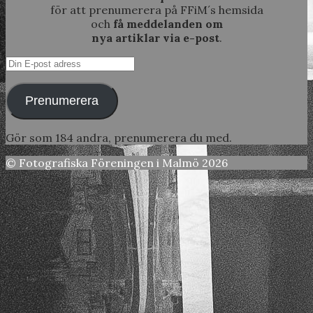
för att prenumerera på FFiM´s hemsida
och
få meddelanden om
nya artiklar via e-post
.
Din
E-
post
Prenumerera
adress
Gör som 184 andra, prenumerera du med.
© Fotografiska Föreningen i Malmö 2026