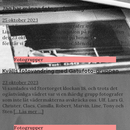
Jag har många fotografer i mig
25 oktober 2023
– Det finns väldigt många fotografer inom mig, börjar
Lina Karna Kippel sin presentation på måndagsträffen
den 23 oktober. När vi lyssnat på henne i två timmar
förstår vi precis vad hon menar. Men då
[…Läs mer …]
Fotogrupper
Kvälls fotovandring med Gatufoto-gruppen
23 oktober 2023
Vi samlades vid Stortorget klockan 18, och trots det
ogästvänliga vädret var vi en ihärdig grupp fotografer
som inte lät vädermakterna avskräcka oss. Ulf, Lars G,
Christer, Claes, Camilla, Robert, Marvin, Line, Tony och
Sten
[…Läs mer …]
Fotogrupper