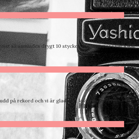
nnat så samlades drygt 10 stycken medlemmar i vår lokal,
snudd på rekord och vi är glada att kvällens program