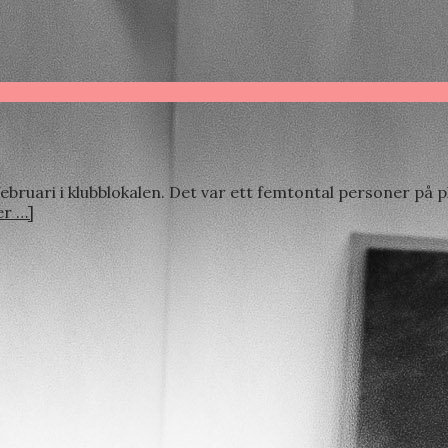
bruari i klubblokalen. Det var ett femtontal personer på 
r …]