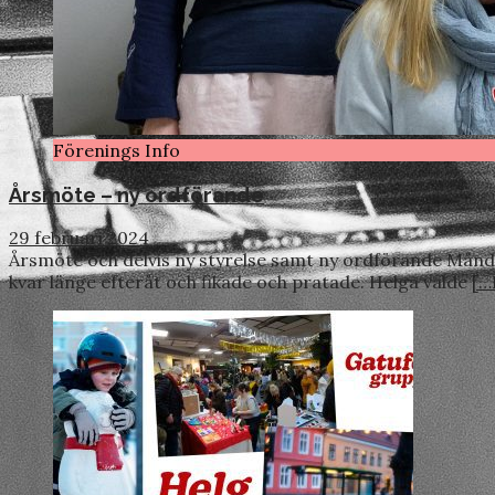
Förenings Info
Årsmöte – ny ordförande
29 februari 2024
Årsmöte och delvis ny styrelse samt ny ordförande Månda
kvar länge efteråt och fikade och pratade. Helga valde
[…