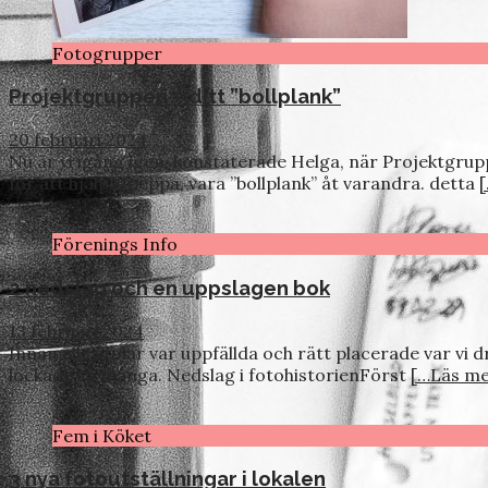
Fotogrupper
Projektgruppen – ditt ”bollplank”
20 februari 2024
Nu är vi igång igen, konstaterade Helga, när Projektgrup
för att hjälpa, peppa, vara ”bollplank” åt varandra. detta
Förenings Info
2 nedslag och en uppslagen bok
13 februari 2024
Innan alla stolar var uppfällda och rätt placerade var vi
lockade så många. Nedslag i fotohistorienFörst
[…Läs me
Fem i Köket
3 nya fotoutställningar i lokalen