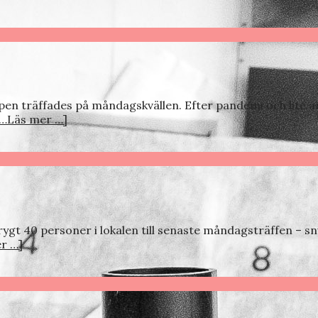
pen träffades på måndagskvällen. Efter pandemi och lite a
[…Läs mer …]
 drygt 40 personer i lokalen till senaste måndagsträffen – 
r …]