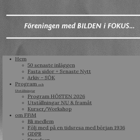
Hem
50 senaste inläggen
Fasta sidor + Senaste Nytt
Arkiv – SÖK
Program
och
Utställningar
Program HÖSTEN 2026
Utställningar NU & framåt
Kurser/Workshop
om FFiM
Bli medlem
Följ med på en tidsresa med början 1936
GDPR