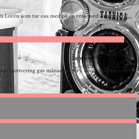
rida Lorén som tar oss med på en resa med sina bilder.
[…
ende motivering gav månadens jury, Nisse Albertsen de tio