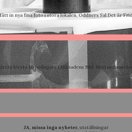
fått in nya fina foto i stora lokalen, Oddners Sal.Det är F
ch årets första 10 poängare i Månadens Bild. Med nedanstå
JA, missa inga nyheter,
utställningar