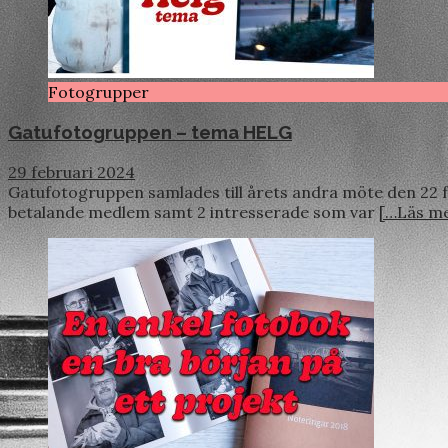
Fotogrupper
Gatufotogruppen – tema HELG
29 februari 2024
Gatufotogruppen samlades till årets andra möte den 22 fe
betalande medlem samt 2 intresserade som var
[…Läs me