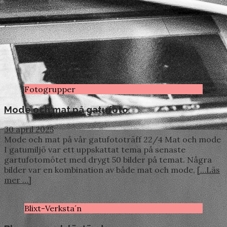
Fotogrupper
Mode och mat på gatufoto
30 april 2025
Mode och mat på vår gatufototräff 22/4 Mat och mode
I gatumiljö var ett uppskattat tema på senaste
gartufotomötet med drygt 50 bilder på temat. Några
bilder var en kombination av både mat och mode,
[…Läs
mer …]
Blixt-Verksta´n