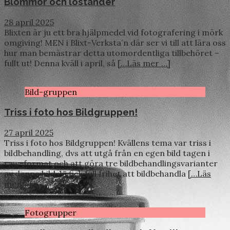
Blommor och löständer
28 april 2025
Blixten är ju ett bra hjälpmedel vid fotografering i mörk
omgiving! MEN i Blixt-Verksta´n där ser vi till att lära oss
hur man bemästrar detta utomordentliga tillbehöret –
fullt ut! Denna kväll i april, så
[…Läs mer …]
Bild-gruppen
Triss i foto hos Bildgruppen!
27 april 2025
Triss i foto hos Bildgruppen! Kvällens tema var triss i
bildbehandling, dvs att utgå från en egen bild tagen i
raw-format och att göra tre bildbehandlingsvarianter
av denna bild. Vi fick full frihet att bildbehandla
[…Läs
mer …]
Fotogrupper