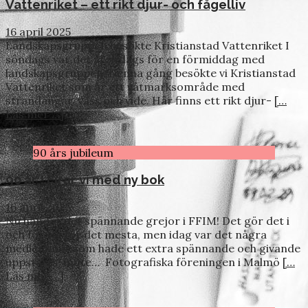
Vattenriket – ett rikt djur- och fågelliv
16 april 2025
Landskapsgruppen besökte Kristianstad Vattenriket I
söndags var det åter dags för en förmiddag med
landskapsgruppen. Denna gång besökte vi Kristianstad
Vattenriket som är ett våtmarksområde med
strandängar, vass och vide. Här finns ett rikt djur-
[…
Läs mer …]
90 års jubileum
90 år ! Firar vi med ny bok
16 april 2025
Nu händer det spännande grejor i FFIM! Det gör det i
och för sig för det mesta, men idag var det några
medlemmar som hade ett extra spännande och givande
uppstarts-möte… Fotografiska föreningen i Malmö
[…
Läs mer …]