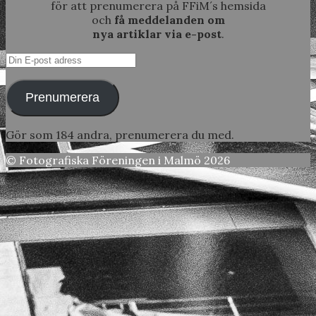
för att prenumerera på FFiM´s hemsida
och
få meddelanden om
nya artiklar via e-post
.
Din
E-
post
Prenumerera
adress
Gör som 184 andra, prenumerera du med.
© Fotografiska Föreningen i Malmö 2026