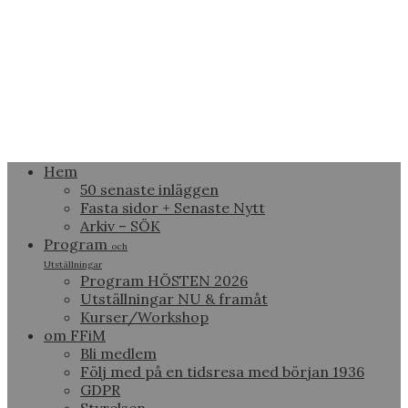
Hem
50 senaste inläggen
Fasta sidor + Senaste Nytt
Arkiv – SÖK
Program
och
Utställningar
Program HÖSTEN 2026
Utställningar NU & framåt
Kurser/Workshop
om FFiM
Bli medlem
Följ med på en tidsresa med början 1936
GDPR