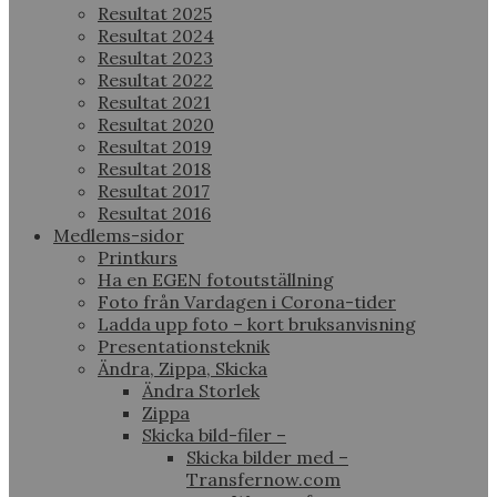
Resultat 2025
Resultat 2024
Resultat 2023
Resultat 2022
Resultat 2021
Resultat 2020
Resultat 2019
Resultat 2018
Resultat 2017
Resultat 2016
Medlems-sidor
Printkurs
Ha en EGEN fotoutställning
Foto från Vardagen i Corona-tider
Ladda upp foto – kort bruksanvisning
Presentationsteknik
Ändra, Zippa, Skicka
Ändra Storlek
Zippa
Skicka bild-filer –
Skicka bilder med –
Transfernow.com