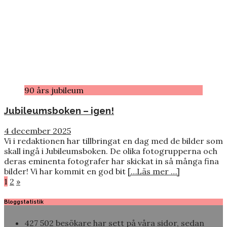
90 års jubileum
Jubileumsboken – igen!
4 december 2025
Vi i redaktionen har tillbringat en dag med de bilder som
skall ingå i Jubileumsboken. De olika fotogrupperna och
deras eminenta fotografer har skickat in så många fina
bilder! Vi har kommit en god bit
[…Läs mer …]
Sidnumrering
1
2
»
för
Bloggstatistik
inlägg
427 502 besökare har sett på våra sidor, sedan