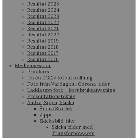
Resultat 2025
Resultat 2024
Resultat 2023
Resultat 2022
Resultat 2021
Resultat 2020
Resultat 2019
Resultat 2018
Resultat 2017
Resultat 2016
Medlems-sidor
Printkurs
Ha en EGEN fotoutställning
Foto från Vardagen i Corona-tider
Ladda upp foto – kort bruksanvisning
Presentationsteknik
Ändra, Zippa, Skicka
Ändra Storlek
Zippa
Skicka bild-filer –
Skicka bilder med –
Transfernow.com