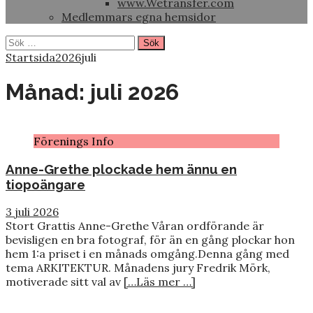
www.Wetransfer.com
Medlemmars egna hemsidor
Sök
efter:
Startsida
2026
juli
Månad:
juli 2026
Förenings Info
Anne-Grethe plockade hem ännu en
tiopoängare
3 juli 2026
Stort Grattis Anne-Grethe Våran ordförande är
bevisligen en bra fotograf, för än en gång plockar hon
hem 1:a priset i en månads omgång.Denna gång med
tema ARKITEKTUR. Månadens jury Fredrik Mörk,
motiverade sitt val av
[…Läs mer …]