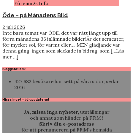
Förenings Info
Öde – på Månadens Bild
2 juli 2026
Inte bara temat var ÖDE, det var rätt långt upp till
förra månadens 36 inlämnade bilder!Är det semester,
för mycket sol, för varmt eller…. MEN glädjande var
denna gång, ingen som skickade in bidrag, som
[…Läs
mer …]
Bloggstatistik
427 682 besökare har sett på våra sidor, sedan
2016
Missa inget - bli uppdaterad
JA, missa inga nyheter,
utställningar
och annat som händer på FFiM !
Skriv din e-postadress
för att prenumerera på FFiM´s hemsida