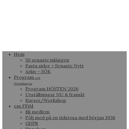
Hem
50 senaste inläggen
Fasta sidor + Senaste Nytt
Arkiv – SÖK
Program
och
Utställningar
Program HÖSTEN 2026
Utställningar NU & framåt
Kurser/Workshop
om FFiM
Bli medlem
Följ med på en tidsresa med början 1936
GDPR