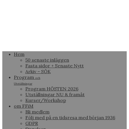
Hem
50 senaste inläggen
Fasta sidor + Senaste Nytt
Arkiv – SÖK
Program
och
Utställningar
Program HÖSTEN 2026
Utställningar NU & framåt
Kurser/Workshop
om FFiM
Bli medlem
Följ med på en tidsresa med början 1936
GDPR