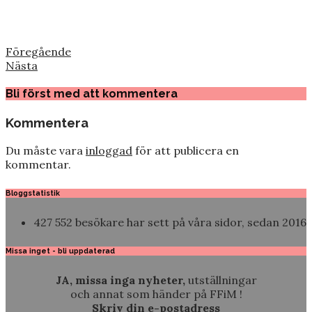
Föregående
Nästa
Bli först med att kommentera
Kommentera
Du måste vara
inloggad
för att publicera en
kommentar.
Bloggstatistik
427 552 besökare har sett på våra sidor, sedan 2016
Missa inget - bli uppdaterad
JA, missa inga nyheter,
utställningar
och annat som händer på FFiM !
Skriv din e-postadress