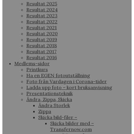
Resultat 2025
Resultat 2024
Resultat 2023
Resultat 2022
Resultat 2021
Resultat 2020
Resultat 2019
Resultat 2018
Resultat 2017
Resultat 2016
Medlems-sidor
Printkurs
Ha en EGEN fotoutställning
Foto från Vardagen i Corona-tider
Ladda upp foto – kort bruksanvisning
Presentationsteknik
Ändra, Zippa, Skicka
Ändra Storlek
Zippa
Skicka bild-filer –
Skicka bilder med –
Transfernow.com