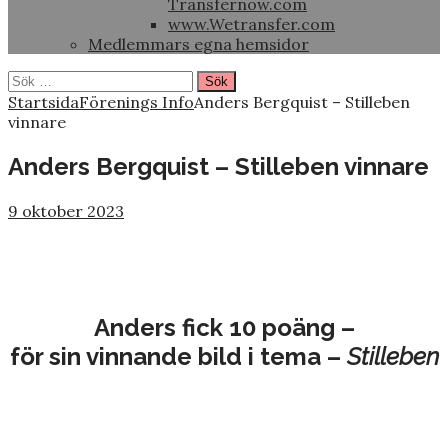
Transfernow.com
www.Wetransfer.com
Medlemmars egna hemsidor
Sök
efter:
Startsida
Förenings Info
Anders Bergquist – Stilleben
vinnare
Anders Bergquist – Stilleben vinnare
9 oktober 2023
Anders fick 10 poäng –
för sin vinnande bild i tema –
Stilleben