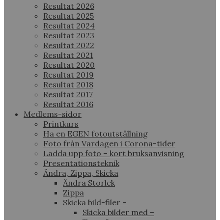
Resultat 2026
Resultat 2025
Resultat 2024
Resultat 2023
Resultat 2022
Resultat 2021
Resultat 2020
Resultat 2019
Resultat 2018
Resultat 2017
Resultat 2016
Medlems-sidor
Printkurs
Ha en EGEN fotoutställning
Foto från Vardagen i Corona-tider
Ladda upp foto – kort bruksanvisning
Presentationsteknik
Ändra, Zippa, Skicka
Ändra Storlek
Zippa
Skicka bild-filer –
Skicka bilder med –