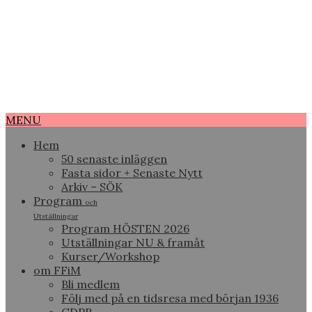
MENU
Hem
50 senaste inläggen
Fasta sidor + Senaste Nytt
Arkiv – SÖK
Program
och
Utställningar
Program HÖSTEN 2026
Utställningar NU & framåt
Kurser/Workshop
om FFiM
Bli medlem
Följ med på en tidsresa med början 1936