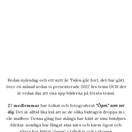
Redan nyårsdag och ett nytt år. Tiden går fort, det har gått
över en månad sedan vi presenterade 2022 års tema OCH det
är redan dax att visa upp bilderna på första temat.
27 medlemmar
har tolkat och fotograferat
”Ögon” som ser
dig.
Det är alltid lika kul att se de olika bidragen droppa in i
vår mailbox. Denna gång har många har känt av sina husdjurs
blickar, somliga har fångat sina nära och käras ögon och
några har hittat ”ögon” i tallrikar och i skogen.