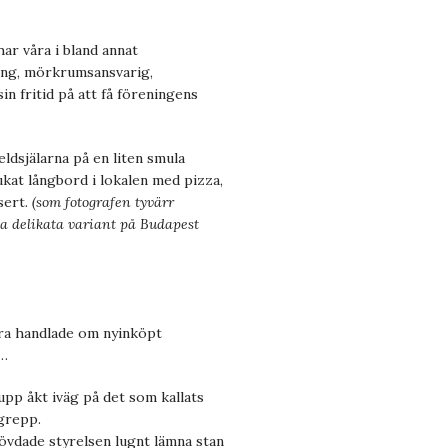
 har våra i bland annat
ning, mörkrumsansvarig,
in fritid på att få föreningens
eldsjälarna på en liten smula
ukat långbord i lokalen med pizza,
sert.
(som fotografen tyvärr
na delikata variant på Budapest
ara handlade om nyinköpt
e…
pp åkt iväg på det som kallats
 grepp.
hövdade styrelsen lugnt lämna stan