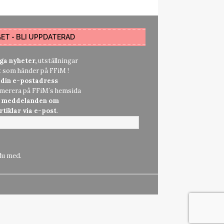
GET - BLI UPPDATERAD
nga nyheter,
utställningar
t som händer på FFiM !
 din e-postadress
umerera på FFiM´s hemsida
å meddelanden om
rtiklar via e-post
.
du med.