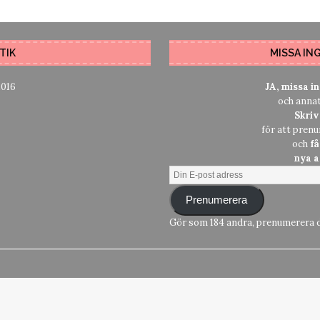
TIK
MISSA IN
2016
JA, missa i
och anna
Skriv
för att pren
och
f
nya a
Prenumerera
Gör som 184 andra, prenumerera 