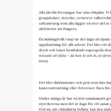
Alla ideella föreningar har sina eldsjälar. Vi
gruppledare, styrelse, revisorer, valbered
caféansvarig som alla lägger en stor del av s
aktiviteter att fungera.
En måndagkväll i maj var det dags att bjuda 
uppskattning för allt arbete. Det blev ett d
dryck och Lines hembakade supergoda des
missade att plåta – då han åt och åt, av den
tårta)
Det blev diskussioner och prat som inte b
kamerautrustning eller fotoresor. Bara lit
Under många år har en löst sammansatt gru
styrelseresa men det är dags för ett annat
Och nu, när eldsjälarna hyllats, kan den sju