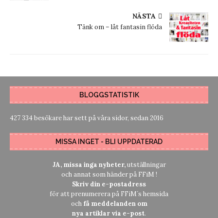
NÄSTA
Tänk om – låt fantasin flöda
BLOGGSTATISTIK
427 334 besökare har sett på våra sidor, sedan 2016
MISSA INGET - BLI UPPDATERAD
JA, missa inga nyheter,
utställningar
och annat som händer på FFiM !
Skriv din e-postadress
för att prenumerera på FFiM´s hemsida
och
få meddelanden om
nya artiklar via e-post
.