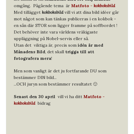
omgång. Pågående tema är
Matfoto -
kokboksbild
Med tillägget
kokboksbild
vill vi att dina bild idéer går
mot något som kan tänkas publiceras i en kokbok -
en sån där STOR som ligger framme på soffbordet !
Det behöver inte vara världens vräkigaste
uppläggning på Nobel-servis eller så.
Utan det viktiga är, precis som
idén är med
Månadens Bild
, det skall
trigga till att
fotografera mera
!
Men som vanligt är det ju fortfarande DU som
bestämmer DIN bild...
...OCH juryn som bestämmer resultatet 🙂
Senast den 30 april
vill vi ha ditt
Matfoto -
kokboksbild
bidrag