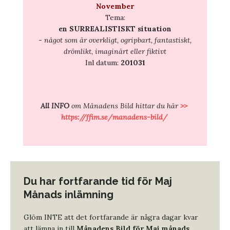
November
Tema:
en SURREALISTISKT situation
-
något som är overkligt, ogripbart, fantastiskt,
drömlikt, imaginärt eller fiktivt
Inl datum:
201031
All INFO
om Månadens Bild hittar du här
>>
https://ffim.se/manadens-bild/
Du har fortfarande tid för Maj
Månads inlämning
Glöm INTE att det fortfarande är några dagar kvar
att lämna in till
Månadens Bild för Maj månads