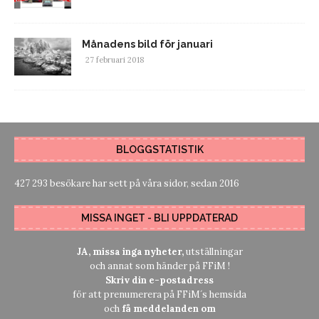
Månadens bild för januari
27 februari 2018
BLOGGSTATISTIK
427 293 besökare har sett på våra sidor, sedan 2016
MISSA INGET - BLI UPPDATERAD
JA, missa inga nyheter,
utställningar
och annat som händer på FFiM !
Skriv din e-postadress
för att prenumerera på FFiM´s hemsida
och
få meddelanden om