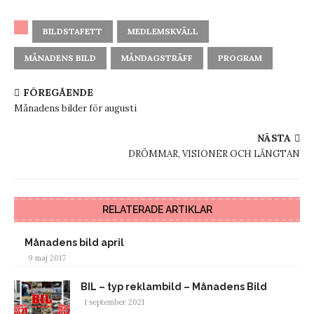
BILDSTAFETT
MEDLEMSKVÄLL
MÅNADENS BILD
MÅNDAGSTRÄFF
PROGRAM
FÖREGÅENDE
Månadens bilder för augusti
NÄSTA
DRÖMMAR, VISIONER OCH LÄNGTAN
RELATERADE ARTIKLAR
Månadens bild april
9 maj 2017
BIL – typ reklambild – Månadens Bild
1 september 2021