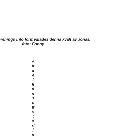
örenings info förmedlades denna kväll av Jonas.
foto: Conny
A
tt
d
e
t
fi
n
n
s
e
tt
s
t
o
rt
i
n