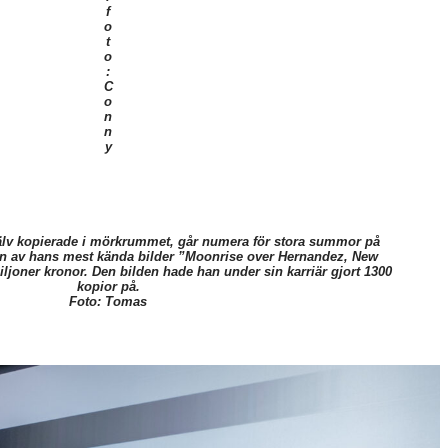
f
o
t
o
:
C
o
n
n
y
älv kopierade i mörkrummet, går numera för stora summor på
 en av hans mest kända bilder ”Moonrise over Hernandez, New
ljoner kronor. Den bilden hade han under sin karriär gjort 1300
kopior på.
Foto: Tomas