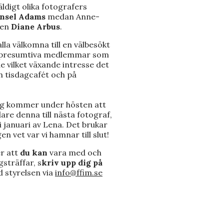
ldigt olika fotografers
nsel Adams
medan Anne-
fen
Diane Arbus
.
lla välkomna till en välbesökt
ya/presumtiva medlemmar som
e vilket växande intresse det
h tisdagcafét och på
ig kommer under hösten att
dare denna till nästa fotograf,
i januari av Lena. Det brukar
en vet var vi hamnar till slut!
r att
du kan
vara med och
sträffar, s
kriv upp dig på
d styrelsen via
info@ffim.se