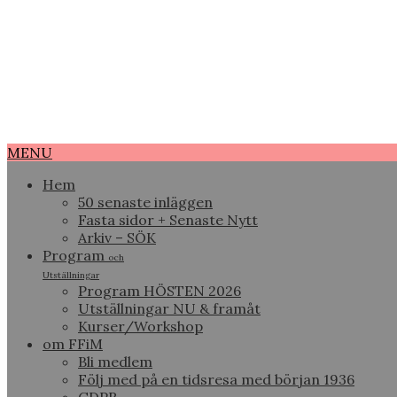
MENU
Hem
50 senaste inläggen
Fasta sidor + Senaste Nytt
Arkiv – SÖK
Program
och
Utställningar
Program HÖSTEN 2026
Utställningar NU & framåt
Kurser/Workshop
om FFiM
Bli medlem
Följ med på en tidsresa med början 1936