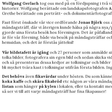
Wolfgang Gerlach
tog oss med på en fördjupning i två vä
historier. Wolfgang berättade om landskapsfotografen
A
Grethe berättade om porträtt- och dokumentärfotogra
Fast först önskade vår vice ordförande
Jonas Björk
oss a
måndagsträff, där vi återigen kunde hälsa på några n
gjorde sina första besök hos föreningen. Det är påfalland
är för vår förening, både via besök på måndagsträffar oc
hemsidan, och det är förstås jättekul!
Vår bildstafett är igång
och 27 personer som anmälde s
tolka bilder, fotografera sin egen bild och sedan skicka vi
och så presenteras dessa kedjor av tolkningar och bilder 
bli mycket tvära kast i tolkningar utifrån första bilden. Ing
Det behövs
även
fikavärdar
under hösten. Du som känne
koka kaffe
och
skära fikabröd
etc någon av våra måndag
listan
som hänger
på kylen
i lokalen, eller ta kontakt me
så ser vi till att varje måndagsträff har fina fikapauser!