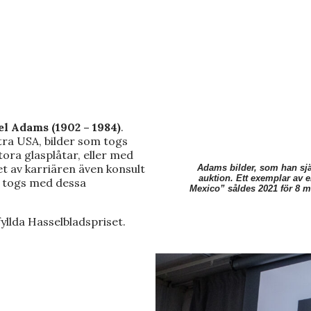
l Adams (1902 – 1984)
.
tra USA, bilder som togs
ora glasplåtar, eller med
t av karriären även konsult
Adams bilder, som han sj
auktion. Ett exemplar av
er togs med dessa
Mexico” såldes 2021 för 8 mi
yllda Hasselbladspriset.