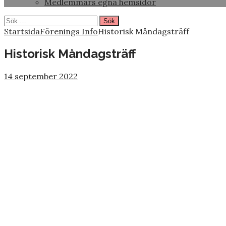
Medlemmars egna hemsidor
Sök
efter:
Startsida
Förenings Info
Historisk Måndagsträff
Historisk Måndagsträff
14 september 2022