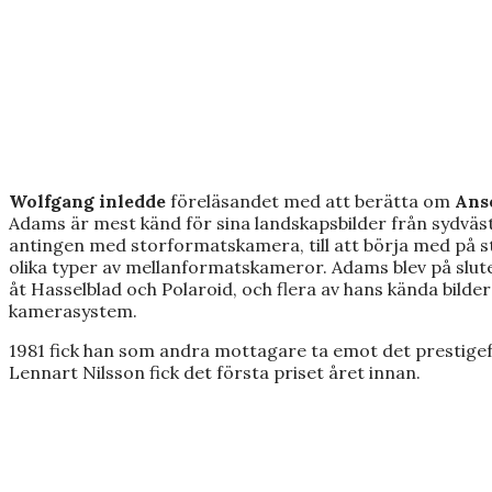
Wolfgang inledde
föreläsandet med att berätta om
Anse
Adams är mest känd för sina landskapsbilder från sydväs
antingen med storformatskamera, till att börja med på st
olika typer av mellanformatskameror. Adams blev på slute
åt Hasselblad och Polaroid, och flera av hans kända bild
kamerasystem.
1981 fick han som andra mottagare ta emot det prestigef
Lennart Nilsson fick det första priset året innan.