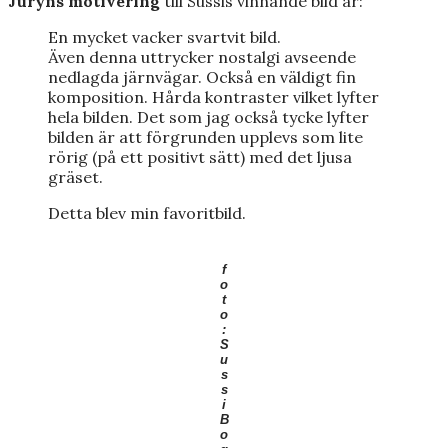
Juryns motivering
till Sussis vinnande bild är:
En mycket vacker svartvit bild.
Även denna uttrycker nostalgi avseende
nedlagda järnvägar. Också en väldigt fin
komposition. Hårda kontraster vilket lyfter
hela bilden. Det som jag också tycke lyfter
bilden är att förgrunden upplevs som lite
rörig (på ett positivt sätt) med det ljusa
gräset.
Detta blev min favoritbild.
f
o
t
o
:
S
u
s
s
i
B
o