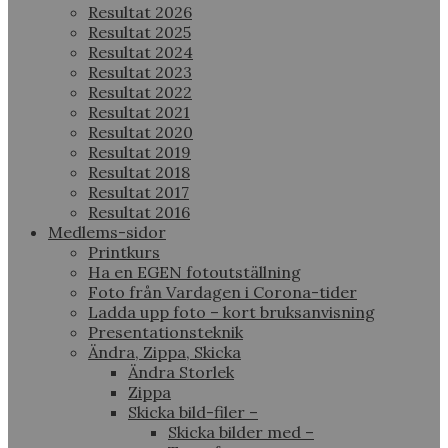
Resultat 2026
Resultat 2025
Resultat 2024
Resultat 2023
Resultat 2022
Resultat 2021
Resultat 2020
Resultat 2019
Resultat 2018
Resultat 2017
Resultat 2016
Medlems-sidor
Printkurs
Ha en EGEN fotoutställning
Foto från Vardagen i Corona-tider
Ladda upp foto – kort bruksanvisning
Presentationsteknik
Ändra, Zippa, Skicka
Ändra Storlek
Zippa
Skicka bild-filer –
Skicka bilder med –