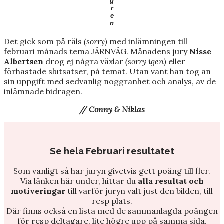
g
r
e
n
Det gick som på räls
(sorry)
med inlämningen till
februari månads tema JÄRNVÄG. Månadens jury
Nisse
Albertsen
drog ej några växlar
(sorry igen)
eller
förhastade slutsatser, på temat. Utan vant han tog an
sin uppgift med sedvanlig noggranhet och analys, av de
inlämnade bidragen.
// Conny & Niklas
Se hela Februari resultatet
Som vanligt så har juryn givetvis gett poäng till fler.
Via länken här under, hittar du
alla resultat och
motiveringar
till varför juryn valt just den bilden, till
resp plats.
Där finns också en lista med de sammanlagda poängen
för resp deltagare, lite högre upp på samma sida.