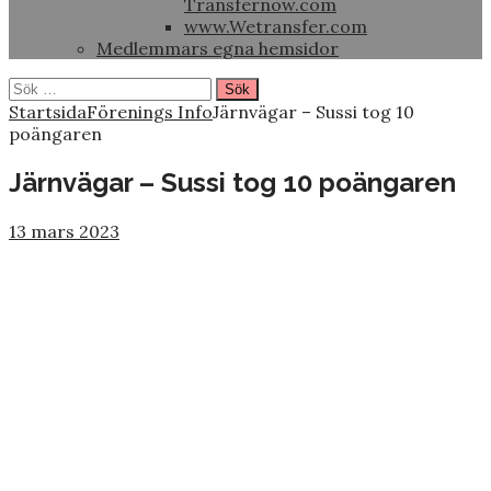
Transfernow.com
www.Wetransfer.com
Medlemmars egna hemsidor
Sök
efter:
Startsida
Förenings Info
Järnvägar – Sussi tog 10
poängaren
Järnvägar – Sussi tog 10 poängaren
13 mars 2023