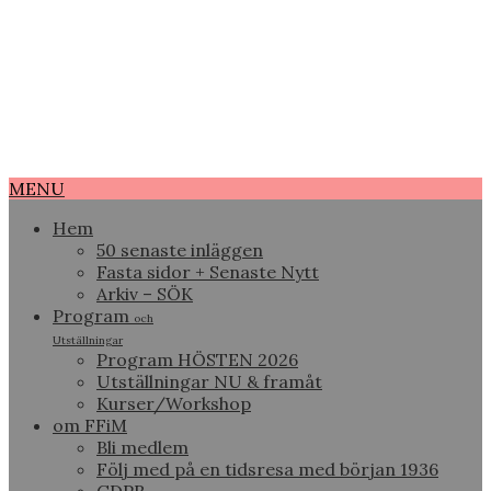
MENU
Hem
50 senaste inläggen
Fasta sidor + Senaste Nytt
Arkiv – SÖK
Program
och
Utställningar
Program HÖSTEN 2026
Utställningar NU & framåt
Kurser/Workshop
om FFiM
Bli medlem
Följ med på en tidsresa med början 1936