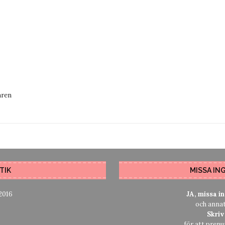
aren
TIK
MISSA IN
 2016
JA, missa i
och anna
Skriv
för att pren