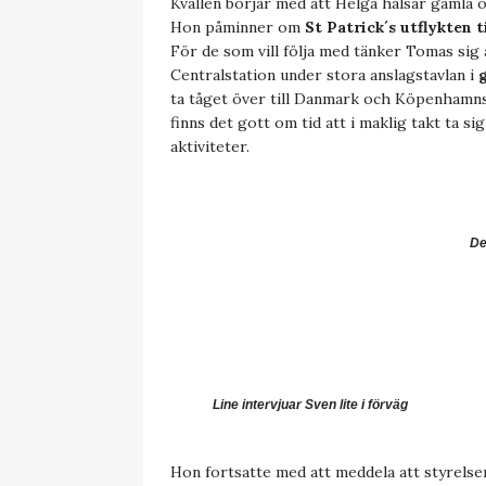
Kvällen börjar med att Helga hälsar gamla
Hon påminner om
St Patrick´s utflykten
För de som vill följa med tänker Tomas sig
Centralstation under stora anslagstavlan i
ta tåget över till Danmark och Köpenhamns
finns det gott om tid att i maklig takt ta si
aktiviteter.
De
Line intervjuar Sven lite i förväg
Hon fortsatte med att meddela att styrels