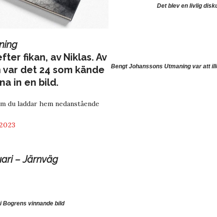
Det blev en livlig dis
ning
ter fikan, av Niklas. Av
Bengt Johanssons Utmaning var att il
 var det 24 som kände
a in en bild.
om du laddar hem nedanstående
 2023
ari – Järnväg
i Bogrens vinnande bild