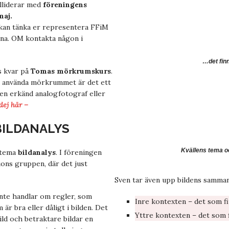
lliderar med
föreningens
maj.
kan tänka er representera FFiM
rna. OM kontakta någon i
…det fin
s kvar på
Tomas mörkrumskurs
.
få använda mörkrummet är det ett
 en erkänd analogfotograf eller
ej här –
 BILDANALYS
Kvällens tema o
s tema
bildanalys
. I föreningen
sions gruppen, där det just
Sven tar även upp bildens sammanh
 inte handlar om regler, som
Inre kontexten – det som finn
är bra eller dåligt i bilden. Det
Yttre kontexten – det som f
bild och betraktare bildar en