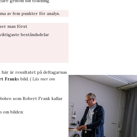
pare genom sin tolkning.
ma av fem punkter för analys.
ser man först
viktigaste beståndsdelar
h här är resultatet på deltagarnas
rt Frank
s bild.
( Läs mer om
boken
som Robert Frank kallar
 om bilden: