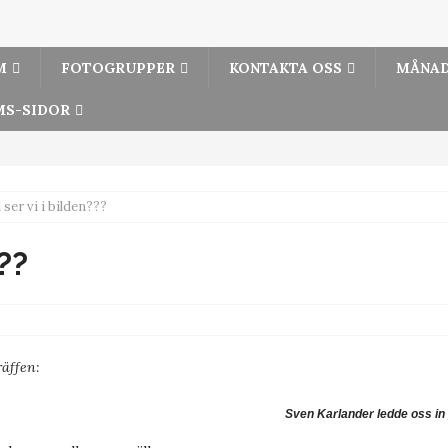
M
FOTOGRUPPER
KONTAKTA OSS
MÅNAD
S-SIDOR
 ser vi i bilden???
??
äffen:
Sven Karlander ledde oss in p