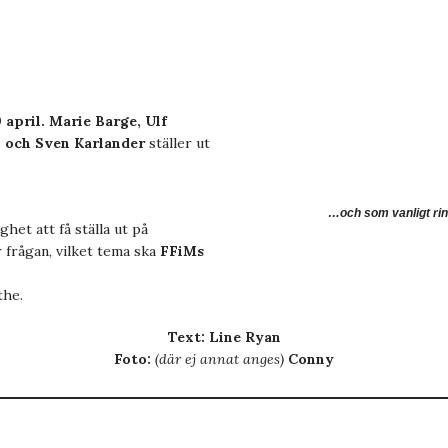
 april.
Marie Barge, Ulf
 och Sven Karlander
ställer ut
…och som vanligt ring
het att få ställa ut på
 frågan, vilket tema ska
FFiMs
the.
Text: Line Ryan
Foto:
(där ej annat anges)
Conny