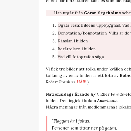
enhet där betraktaren kan ses som medska
Han utgår från
Göran Segeholms
sche
Ögats resa: Bildens uppbyggnad. Vad 
Denotation/konnotation: Vilka är de 
Känslan i bilden
Berättelsen i bilden
Vad vill fotografen säga
Vi fick tre bilder att tolka under kvällen oc
tolkning av en av bilderna, ett foto av
Robe
Robert Frank >>
HÄR!
)
Nationaldags firande 4/7
. Eller
Parade-Ho
bilden, Den ingick i boken
Americans
.
Några meningar från medlemmarna i lokalen
”Flaggan är i fokus.
Personer som tittar ner på gatan.