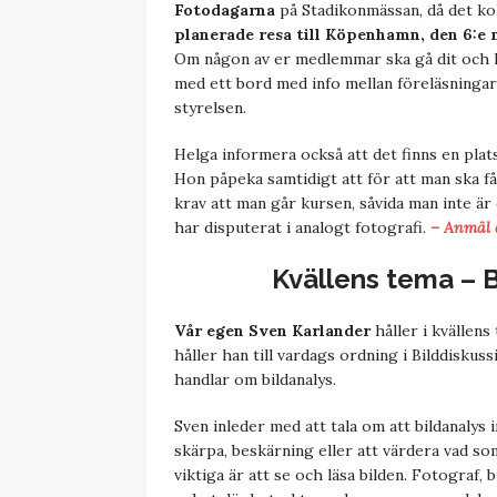
Fotodagarna
på Stadikonmässan, då det ko
planerade resa till Köpenhamn, den 6:e 
Om någon av er medlemmar ska gå dit och 
med ett bord med info mellan föreläsninga
styrelsen.
Helga informera också att det finns en plat
Hon påpeka samtidigt att för att man ska 
krav att man går kursen, såvida man inte är
har disputerat i analogt fotografi.
– Anmäl d
Kvällens tema –
Vår egen Sven Karlander
håller i kvällen
håller han till vardags ordning i Bilddiskus
handlar om bildanalys.
Sven inleder med att tala om att bildanalys
skärpa, beskärning eller att värdera vad som 
viktiga är att se och läsa bilden. Fotograf, 