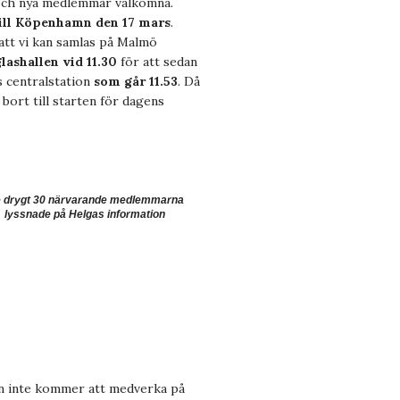
 och nya medlemmar välkomna.
 till Köpenhamn den 17 mars
.
 att vi kan samlas på Malmö
glashallen vid 11.30
för att sedan
 centralstation
som går 11.53
. Då
g bort till starten för dagens
 drygt 30 närvarande medlemmarna
lyssnade på Helgas information
en inte kommer att medverka på