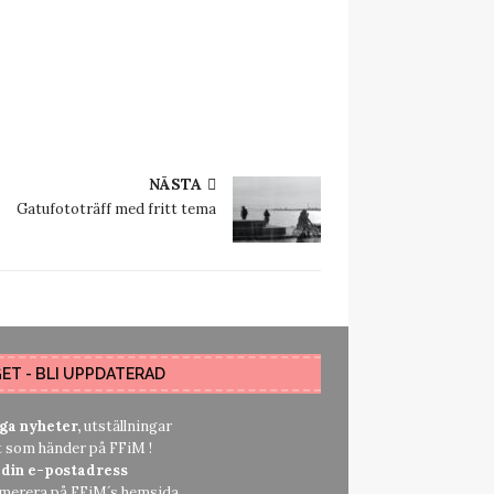
NÄSTA
Gatufototräff med fritt tema
GET - BLI UPPDATERAD
nga nyheter,
utställningar
t som händer på FFiM !
 din e-postadress
umerera på FFiM´s hemsida